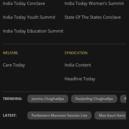
India Today Conclave
India Today Woman's Summit
India Today Youth Summit
State Of The States Conclave
India Today Education Summit
WELFARE:
SYNDICATION:
Care Today
India Content
Headline Today
TRENDING:
Jammu Choghadiya
Darjeeling Choghadiya
Ra
LATEST:
Parliament Monsoon Session Live
Maa Gauri Aarti