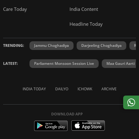
Care Today
India Content
Headline Today
TRENDING:
Jammu Choghadiya
Darjeeling Choghadiya
Ra
LATEST:
Parliament Monsoon Session Live
Maa Gauri Aarti
INDIA TODAY
DAILYO
ICHOWK
ARCHIVE
DOWNLOAD APP