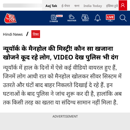
Aaj Tak
ई-पेपर
বাংলা
India Today
इंडिया टुडे हिंदी
MumbaiTak
BT Bazaar
Cosmopolitan
Harper's Bazaar
Northeast
Bri
Hindi News
विश्व
न्यूयॉर्क के मैनहोल की मिस्ट्री! कौन सा खजाना
खोजने कूद रहे लोग, VIDEO देख पुलिस भी दंग
न्यूयॉर्क में हाल के दिनों में ऐसे कई वीडियो वायरल हुए हैं,
जिनमें लोग आधी रात को मैनहोल खोलकर सीवर सिस्टम में
उतरते और घंटों बाद बाहर निकलते दिखाई दे रहे हैं. इन
घटनाओं के बाद पुलिस ने जांच शुरू कर दी है, हालांकि अब
तक किसी तरह का खतरा या संदिग्ध सामान नहीं मिला है.
ADVERTISEMENT