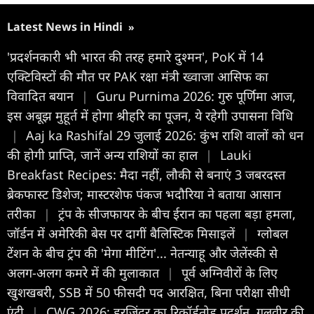
Latest News in Hindi
»
'प्रदर्शनकारी भी भारत की तरह हमारे दुश्मन', PoK में 14
एक्टिविस्टों की मौत पर PAK रक्षा मंत्री ख्वाजा आसिफ का
विवादित बयान
|
Guru Purnima 2026: गुरु पूर्णिमा आज,
इस अबूझ मुहूर्त में होगा श्रीहरि का पूजन, ये रहेगी उपासना विधि
|
Aaj ka Rashifal 29 जुलाई 2026: कुंभ राशि वालों को धन
की होगी प्राप्ति, जानें अन्य राशियों का हाल
|
Lauki
Breakfast Recipes: मैदा नहीं, लौकी से बनाएं 3 जबरदस्त
ब्रेकफास्ट डिशेज; मास्टरशेफ पंकज भदौरिया ने बताया आसान
तरीका
|
ट्रंप के सीजफायर के बीच ईरान का पहला बड़ा हमला,
जॉर्डन में अमेरिकी बेस पर दागीं बैलिस्टिक मिसाइलें
|
ग्लोबल
टेंशन के बीच ट्रंप की 'मेगा मीटिंग'... नेतन्याहू और जेलेंस्की से
अलग-अलग कमरे में की मुलाकात
|
पूर्व अग्निवीरों के लिए
खुशखबरी, SSB में 50 फीसदी पद आरक्षित, बिना परीक्षा सीधी
एंट्री
|
CWG 2026: हरजिंदर का रिकॉर्डतोड़ प्रदर्शन, गुलवीर की