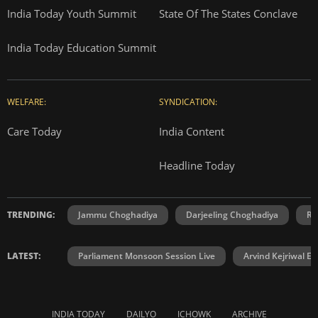
India Today Youth Summit
State Of The States Conclave
India Today Education Summit
WELFARE:
SYNDICATION:
Care Today
India Content
Headline Today
TRENDING:
Jammu Choghadiya
Darjeeling Choghadiya
Ra
LATEST:
Parliament Monsoon Session Live
Arvind Kejriwal E2
INDIA TODAY
DAILYO
ICHOWK
ARCHIVE