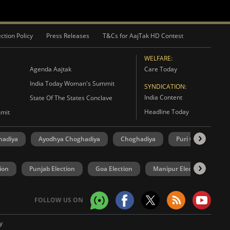
ction Policy
Press Releases
T&Cs for AajTak HD Contest
WELFARE:
Agenda Aajtak
Care Today
India Today Woman's Summit
SYNDICATION:
India Content
State Of The States Conclave
Headline Today
mmit
hadiya
Ayodhya Choghadiya
Choghadiya
Puri Choghadiya
ion
Punjab Election
Goa Election
Manipur Election
U
FOLLOW US ON
y