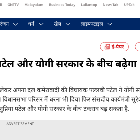
दी
GNTTV
Malayalam
Business Today
Lallantop
NewsTak
UPTak
st
Brides Today
Reader’s Digest
Astro Tak
Pakwan Gali
रंजन
धर्म
खेल
लाइफस्टाइल
या पटेल और योगी सरकार के बीच बढ़ेगा
 को लेकर अपना दल कमेरावादी की विधायक पल्लवी पटेल ने योगी सरक
िधानसभा परिसर में धरना भी दिया फिर संसदीय कार्यमंत्री सुरेश
ुप्रिया पटेल और योगी सरकार के बीच टकराव बढ़ सकता है.
ADVERTISEMENT