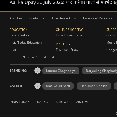
Aaj ka Upay 30 July 2026: यदि परिवार वालों से मतभेद रहता
About us
Contact us
Advertise with us
Complaint Redressal
EDUCATION:
ONLINE SHOPPING:
SUBSCR
Vasant Valley
India Today Diaries
Cosmop
India Today Education
Music 
PRINTING:
Thomson Press
ITMI
Gadget
Campus National Aptitude test
TRENDING:
Jammu Choghadiya
Darjeeling Choghadi
LATEST:
Maa Gauri Aarti
Hanuman Chalisa
INDIA TODAY
DAILYO
ICHOWK
ARCHIVE