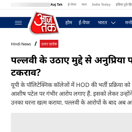
Aaj Tak
ई-पेपर
বাংলা
India Today
इंडिया टुडे हिं
MumbaiTak
BT Bazaar
Cosmopolitan
Harper's Bazaar
Northea
होम
ई-पेपर
भारत
मनो
Hindi News
उत्तर प्रदेश
पल्लवी के उठाए मुद्दे से अनुप्रि
टकराव?
यूपी के पॉलिटेक्निक कॉलेजों में HOD की भर्ती प्रक्रिया
आशीष पटेल पर गंभीर आरोप लगाए हैं. इसको लेकर उन्होंने व
उनका धरना खत्म कराया. पल्लवी के आरोपों के बाद अब अन