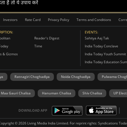
 है तो ये उपाय करें
Investors
Rate Card
Privacy Policy
Terms and Conditions
Corre
IPTION:
EVENTS:
olitan
Reader's Digest
Sahitya Aaj Tak
Today
Time
India Today Conclave
s & Gizmos
India Today Youth Summit
India Today Education Su
ya
Ratnagiri Choghadiya
Noida Choghadiya
Pulwama Chog
Maa Gauri Chalisa
Hanuman Chalisa
Shiv Chalisa
UP Elect
DOWNLOAD APP
Copyright © 2026 Living Media India Limited. For reprint rights:
Syndications Toda