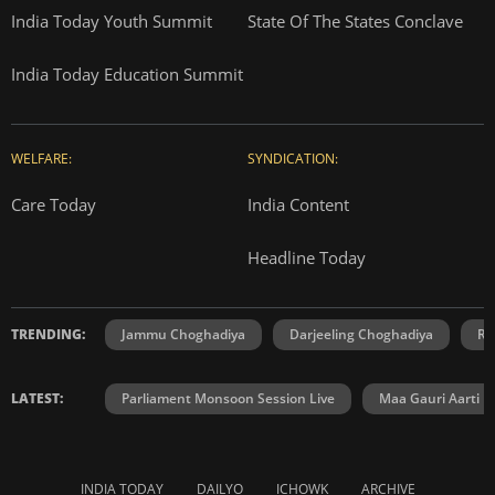
India Today Youth Summit
State Of The States Conclave
India Today Education Summit
WELFARE:
SYNDICATION:
Care Today
India Content
Headline Today
TRENDING:
Jammu Choghadiya
Darjeeling Choghadiya
Ra
LATEST:
Parliament Monsoon Session Live
Maa Gauri Aarti
INDIA TODAY
DAILYO
ICHOWK
ARCHIVE