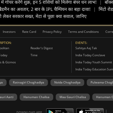
गोचर करेंगे शुक्र, इन 5 राशियों को मिलेगा बंपर धन लाभ!
|
बॉक्
 ब्रैडमैन का अवतार, 2 बार के IPL चैम्पियन का बड़ा दावा!
|
मिंटो रो
 लेकर सरकार सख्त, मेटा से पूछा क्या सवाल, जान‍िए
Investors
Rate Card
Privacy Policy
Terms and Conditions
Corre
IPTION:
EVENTS:
olitan
Reader's Digest
Sahitya Aaj Tak
Today
Time
India Today Conclave
s & Gizmos
India Today Youth Summit
India Today Education Su
ya
Ratnagiri Choghadiya
Noida Choghadiya
Pulwama Chog
uri Aarti
Hanuman Chalisa
Maa Gauri Chalisa
Hanuman C
DOWNLOAD APP