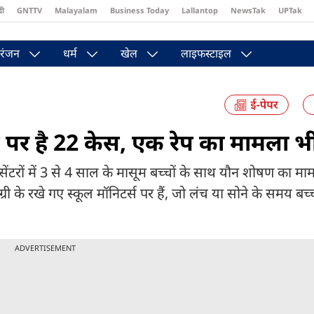
दी
GNTTV
Malayalam
Business Today
Lallantop
NewsTak
UPTak
st
Brides Today
Reader’s Digest
Astro Tak
Pakwan Gali
रंजन
धर्म
खेल
लाइफस्टाइल
 पर है 22 केस, एक रेप का मामला भ
र सेंटरों में 3 से 4 साल के मासूम बच्चों के साथ यौन शोषण का म
री के रखे गए स्कूल मॉनिटर्स पर हैं, जो लंच या सोने के समय बच्च
ADVERTISEMENT