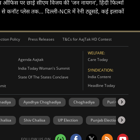
स ऑफिस पर छाई सीएम विजय की 'जन नायगन', हिंदी फिल्मों
ड से कनॉट प्लेस तक... दिल्ली-NCR में रेनी ट्यूसडे, कई इलाकों
ction Policy
Press Releases
T&Cs for AajTak HD Contest
WELFARE:
Agenda Aajtak
Care Today
India Today Woman's Summit
SYNDICATION:
India Content
State Of The States Conclave
Headline Today
mmit
hadiya
Ayodhya Choghadiya
Choghadiya
Puri Choghadiya
halisa
Shiv Chalisa
UP Election
Punjab Election
Goa 
FOLLOW US ON