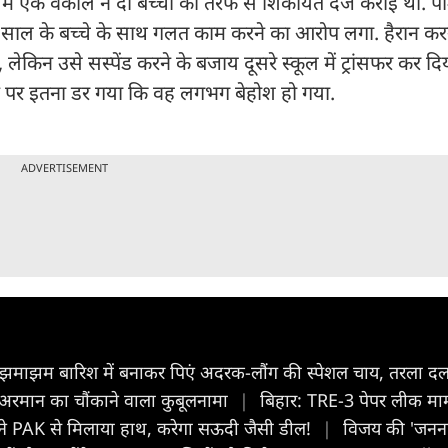
 में एक वकील ने दो बच्चों की तरफ से शिकायत दर्ज कराई थी. पश
 साल के बच्चे के साथ गलत काम करने का आरोप लगा. हैरान कर
किन उसे सस्पेंड करने के बजाय दूसरे स्कूल में ट्रांसफर कर दि
 पर इतना डर गया कि वह लगभग बेहोश हो गया.
ADVERTISEMENT
माझम बारिश में बनाकर पिएं अदरक-लौंग की स्पेशल चाय, तरला द
मद अरमान का चौंकाने वाला कुबूलनामा
|
बिहार: TRE-3 पेपर लीक मामल
त ने PAK से मिलाया हाथ, करेगा सऊदी जैसी डील!
|
विजय की 'जननाय