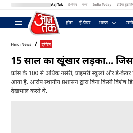
Aaj Tak
ई-पेपर
বাংলা
India Today
इंडिया टुडे हिं
MumbaiTak
BT Bazaar
Cosmopolitan
Harper's Bazaar
Northea
होम
ई-पेपर
भारत
मनो
Hindi News
ट्रेंडिंग
15 साल का खूंखार लड़का... जिस
फ्रांस के 100 से अधिक नर्सरी, प्राइमरी स्कूलों और डे-केय
आया है. आरोप स्थानीय प्रशासन द्वारा बिना किसी विशेष डिग्
देखभाल करते थे.