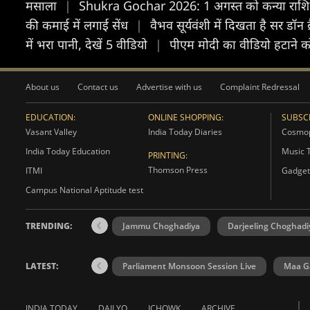
मसाला
|
Shukra Gochar 2026: 1 अगस्त को कन्या राशि में 
की कमाई में लगाई सेंध
|
वैभव सूर्यवंशी में दिखता है सर डॉन
में भरा पानी, देखें 5 वीडियो
|
पीएम मोदी का वीडियो हटाने को
About us
Contact us
Advertise with us
Complaint Redressal
EDUCATION:
ONLINE SHOPPING:
SUBSCR
Vasant Valley
India Today Diaries
Cosmop
India Today Education
Music 
PRINTING:
Thomson Press
ITMI
Gadget
Campus National Aptitude test
TRENDING:
Jammu Choghadiya
Darjeeling Choghadi
LATEST:
Parliament Monsoon Session Live
Maa Ga
INDIA TODAY
DAILYO
ICHOWK
ARCHIVE