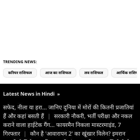
TRENDING NEWS:
करियर राशिफल
आज का राशिफल
लव राशिफल
आर्थिक राशिफ
Latest News in Hindi
»
सफेद, नीला या हरा... जानिए दुनिया में मोरों की कितनी प्रजातियां
हैं और कहां बसती हैं
|
सरकारी नौकरी, भर्ती परीक्षा और नकल
कराने वाला हाईटेक गैंग... फायरमैन निकला मास्टरमाइंड, 7
गिरफ्तार
|
कौन है 'आवारापन 2' का खूंखार विलेन? इमरान