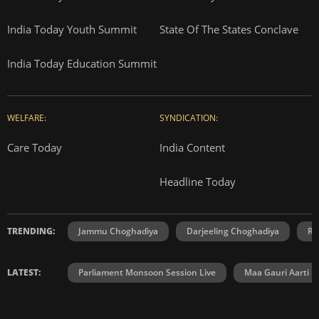
India Today Youth Summit
State Of The States Conclave
India Today Education Summit
WELFARE:
SYNDICATION:
Care Today
India Content
Headline Today
TRENDING:
Jammu Choghadiya
Darjeeling Choghadiya
Ra
LATEST:
Parliament Monsoon Session Live
Maa Gauri Aarti