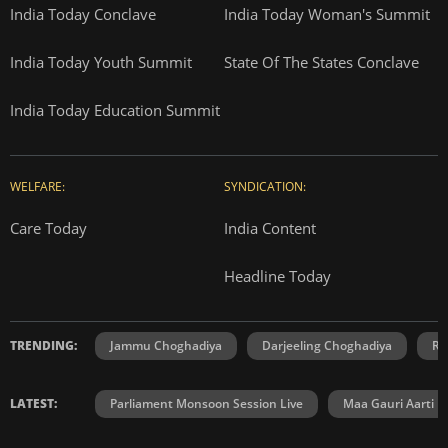
India Today Conclave
India Today Woman's Summit
India Today Youth Summit
State Of The States Conclave
India Today Education Summit
WELFARE:
SYNDICATION:
Care Today
India Content
Headline Today
TRENDING:
Jammu Choghadiya
Darjeeling Choghadiya
Ra
LATEST:
Parliament Monsoon Session Live
Maa Gauri Aarti