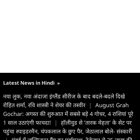
Latest News in Hindi
»
नया लुक, नया अंदाज! इंग्लैंड सीरीज के बाद बदले-बदले दिखे
रोहित शर्मा, रवि शास्त्री ने शेयर की तस्वीर
|
August Grah
Gochar: अगस्त की शुरुआत में सबसे बड़े 4 गोचर, 4 राशियां पूरे
1 साल उठाएंगी फायदा!
|
हॉलीवुड से 'तारक मेहता' के सेट पर
पहुंचा स्पाइडरमैन, चंपकलाल के छुए पैर, जेठालाल बोले- संस्कारी
|
मुंबई में जुल्फिकार गैंग का पर्दाफाश, ठेकेदार से 25 लाख की