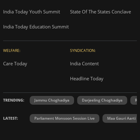
India Today Youth Summit
State Of The States Conclave
India Today Education Summit
WELFARE:
SYNDICATION:
Care Today
India Content
Headline Today
TRENDING:
Jammu Choghadiya
Darjeeling Choghadiya
Ra
LATEST:
Parliament Monsoon Session Live
Maa Gauri Aarti