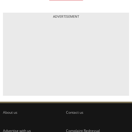
ADVERTISEMENT
About us
Contact us
Advertise with us
Complaint Redressal