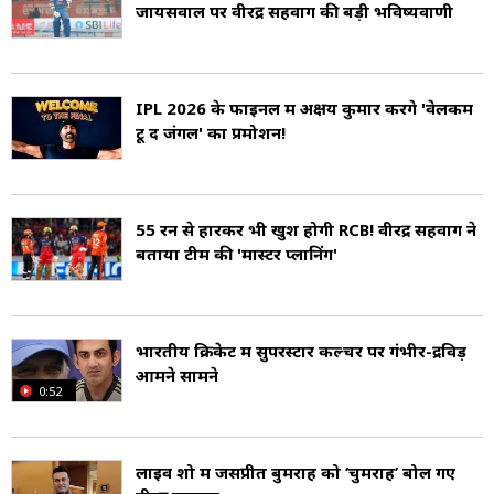
पूर्व कप्तान हैं. सहवाग उस टीम के सदस्य थे जो 2002
जायसवाल पर वीरेंद्र सहवाग की बड़ी भविष्यवाणी
आईसीसी चैंपियंस ट्रॉफी के संयुक्त विजेताओं, 2007
टी20 विश्व कप के विजेताओं और 2011 क्रिकेट विश्व
IPL 2026 के फाइनल में अक्षय कुमार करेंगे 'वेलकम
कप के विजेताओं में से एक थी. 2002 आईसीसी चैंपियंस
टू द जंगल' का प्रमोशन!
ट्रॉफी के दौरान, सहवाग 271 रन के साथ सबसे अधिक रन
बनाने वाले खिलाड़ी बने (Virender Sehwag
55 रन से हारकर भी खुश होगी RCB! वीरेंद्र सहवाग ने
Cricket Career).
बताया टीम की 'मास्टर प्लानिंग'
बाद के सालों में अपने लगातार खराब परफॉर्मेंस के बाद
सहवाग ने 20 अक्टूबर 2015 को क्रिकेट और आईपीएल
भारतीय क्रिकेट में सुपरस्टार कल्चर पर गंभीर-द्रविड़
आमने सामने
के सभी प्रारूपों से संन्यास की घोषणा कर दी (Virender
0:52
Sehwag Retirement).
लाइव शो में जसप्रीत बुमराह को ‘चुमराह’ बोल गए
सहवाग का जन्म 20 अक्टूबर 1978 को दिल्ली में एक