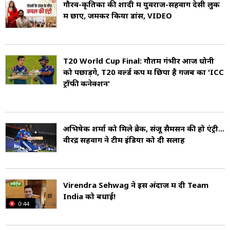
गौरव-कृतिका की शादी में युवराज-सहवाग देसी लुक
में छाए, जमकर किया डांस, VIDEO
T20 World Cup Final: गौतम गंभीर आज धोनी
को पछाड़ेंगे, T20 वर्ल्ड कप में छ‍िपा है गजब का 'ICC
ट्रॉफी कनेक्शन'
अभिषेक शर्मा को मिले ब्रेक, संजू सैमसन की हो एंट्री...
वीरेंद्र सहवाग ने टीम इंडिया को दी सलाह
Virendra Sehwag ने इस अंदाज में दी Team
India को बधाई!
0:44