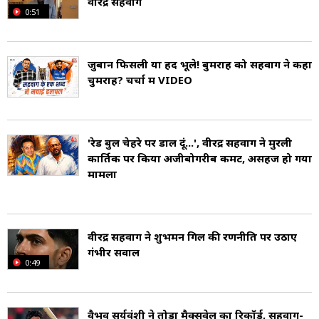
वीरेंद्र सहवाग
0:51
जाट परिवार में हुआ था (Virender Sehwag Born).
उनके पिता अनाज व्यापारी हैं. उन्होंने जामिया मिल्लिया
जुबान फ‍िसली या हद भूले! बुमराह को सहवाग ने कहा
इस्लामिया से स्नातक की है.
चुमराह? चर्चा में VIDEO
सहवाग ने अप्रैल 2004 में आरती अहलावत से शादी की
और उनके दो बेटे हैं (Virender Sehwag Family).
'रेड बुल चेहरे पर डाल दूं...', वीरेंद्र सहवाग ने मुरली
कार्त‍िक पर किया अजीबोगरीब कमेंट, असहज हो गया
मामला
वीरेंद्र सहवाग ने शुभमन गिल की रणनीति पर उठाए
गंभीर सवाल
0:49
वैभव सूर्यवंशी ने तोड़ा मैक्सवेल का रिकॉर्ड, सहवाग-