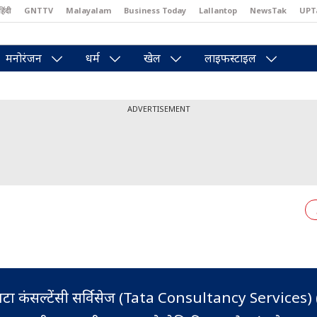
हिंदी
GNTTV
Malayalam
Business Today
Lallantop
NewsTak
UPT
east
Brides Today
Reader’s Digest
Astro Tak
Pakwan Gali
मनोरंजन
धर्म
खेल
लाइफस्टाइल
ADVERTISEMENT
ाटा कंसल्टेंसी सर्विसेज (Tata Consultancy Services)