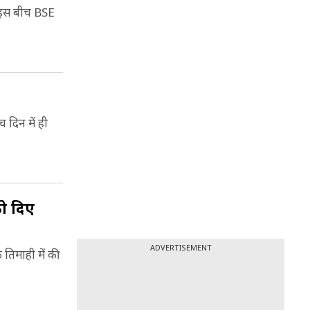
). 2016-
िलियन)
. इस बीच BSE
था और
 भारत की
ए गए थे.
दिन में ही
को दिए
ADVERTISEMENT
 तिमाही में की