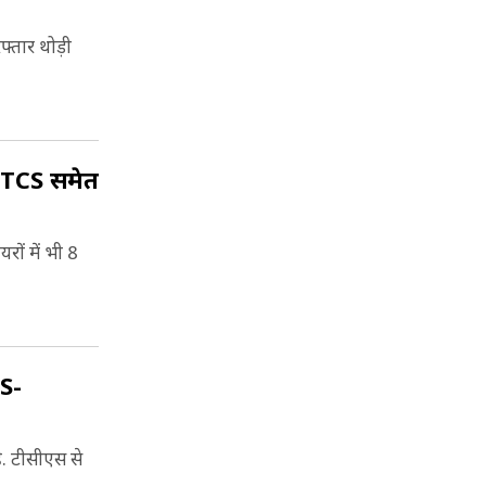
्तार थोड़ी
े TCS समेत
रों में भी 8
CS-
ै. टीसीएस से