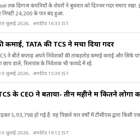
बसे बड़ा नियोक्ता है (Largest Job Provider in India
ompany). उसी दिन, TCS ₹12.55 ट्रिलियन (US$170 ब
l तक दिग्गज कंपनियों के शेयरों ने बुधवार को दिनभर गदर मचाए रखा
017 में, टाटा संस के पास टीसीएस का 72.05% स्वामित्व 
िफ्टी 24,200 के पार बंद हुआ.
े मार्केट कैप के साथ रिलायंस इंडस्ट्रीज को पीछे छोड़ते हुए,
ाटा संस के 70% से अधिक लाभांश टीसीएस द्वारा उत्पन्न कि
29 जुलाई 2026,
अपडेटेड 16:33 IST
बसे मूल्यवान कंपनी बनी (India's Most Valuable
ompany).
 की कमाई, TATA की TCS ने मचा दिया गदर
 बीते सप्ताह अपने निवेशकों की ताबड़तोड़ कमाई कराई और सिर्फ पांच 
दा छाप डाले, रिलायंस के निवेशक भी फायदे में रहे.
19 जुलाई 2026,
अपडेटेड 15:39 IST
TCS के CEO ने बताया- तीन महीने में कितने लोगों 
बढ़कर 5,93,798 हो गई है. यह पिछले चार वर्षों में टीसीएस द्वारा किसी एक
10 जुलाई 2026,
अपडेटेड 19:12 IST