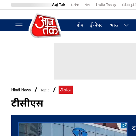
Aaj Tak
ई-पेपर
বাংলা
India Today
इंडिया टुडे 
MumbaiTak
BT Bazaar
Cosmopolitan
Harper's Bazaar
North
होम
ई-पेपर
भारत
Hindi News
Topic
टीसीएस
टीसीएस
ट