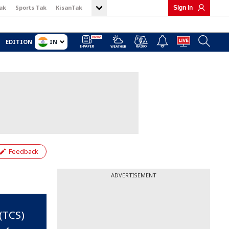
ak
Sports Tak
KisanTak
Sign In
IN
EDITION
Feedback
ADVERTISEMENT
 (TCS)