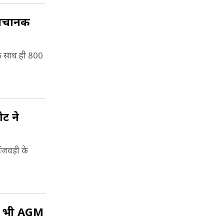
ं अचानक
के साथ ही 800
ोट ने
िंजवड़ी के
पर भी AGM