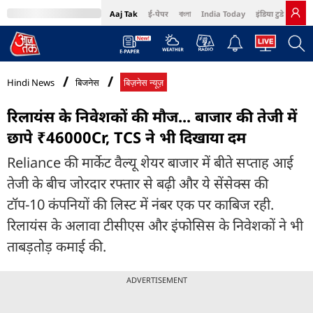
Aaj Tak
ई-पेपर
বাংলা
India Today
इंडिया टुडे हिंदी
MumbaiTak
BT Bazaar
Cosmopolitan
Harper's Bazaar
Northeast
Bri
Hindi News
बिजनेस
बिज़नेस न्यूज़
रिलायंस के निवेशकों की मौज... बाजार की तेजी में
छापे ₹46000Cr, TCS ने भी दिखाया दम
Reliance की मार्केट वैल्यू शेयर बाजार में बीते सप्ताह आई
तेजी के बीच जोरदार रफ्तार से बढ़ी और ये सेंसेक्स की
टॉप-10 कंपनियों की लिस्ट में नंबर एक पर काबिज रही.
रिलायंस के अलावा टीसीएस और इंफोसिस के निवेशकों ने भी
ताबड़तोड़ कमाई की.
ADVERTISEMENT