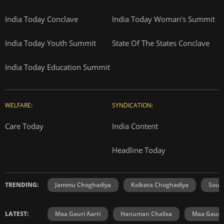
India Today Conclave
India Today Woman's Summit
India Today Youth Summit
State Of The States Conclave
India Today Education Summit
WELFARE:
SYNDICATION:
Care Today
India Content
Headline Today
TRENDING:
Jammu Choghadiya
Kolkata Choghadiya
Sout
LATEST:
Maa Gauri Aarti
Hanuman Chalisa
Maa Gauri 