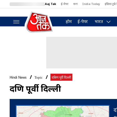
Aaj Tak
ई-पेपर
বাংলা
India Today
इंडिया टुडे 
MumbaiTak
BT Bazaar
Cosmopolitan
Harper's Bazaar
North
होम
ई-पेपर
भारत
Hindi News
Topic
दक्षिण पूर्वी दिल्ली
दक्षिण पूर्वी दिल्ली
द