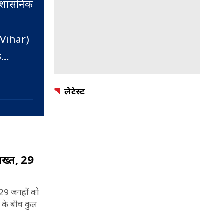
्रशासनिक
 Vihar)
क
क्षिण में
लेटेस्ट
से जुड़ी
खान
्दीन
सख्त, 29
han),
कॉलोनी,
र 29 जगहों को
न के बीच कुल