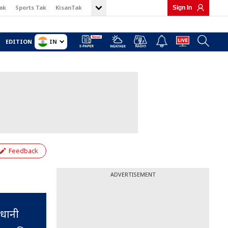
ak
Sports Tak
KisanTak
Sign In
IN
EDITION
Feedback
ADVERTISEMENT
जधानी