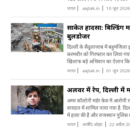
(
द
भारत
aajtak.in
10 जून 2026
K
स
(
साकेत हादसा: बिल्डिंग 
ह
बुलडोजर
व
दिल्ली के सैदुलाजाब में बहुमंजिला
करमवीर को गिरफ्तार कर लिया गया
खिलाफ बड़े अभियान का ऐलान किय
भारत
aajtak.in
01 जून 2026
अलवर में रेप, दिल्ली मे
अमर कॉलोनी मर्डर केस में आरोपी 
वारदात में शामिल पाया गया है. दि
में हत्या की है और राजस्थान पुलिस
भारत
अरविंद ओझा
22 अप्रैल 2