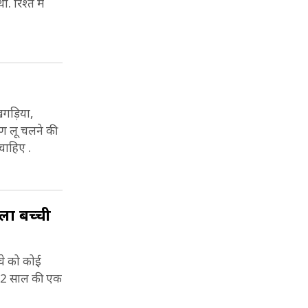
रिश्ते में
खगड़िया,
षण लू चलने की
चाहिए .
िला बच्ची
्चे को कोई
 12 साल की एक