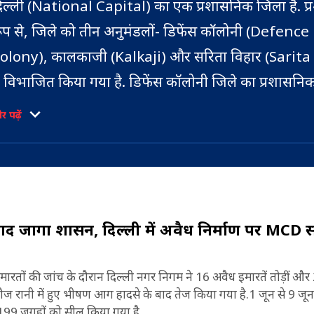
िल्ली (National Capital) का एक प्रशासनिक जिला है. प
ूप से, जिले को तीन अनुमंडलों- डिफेंस कॉलोनी (Defence
olony), कालकाजी (Kalkaji) और सरिता विहार (Sarita
ें विभाजित किया गया है. डिफेंस कॉलोनी जिले का प्रशासनि
ुख्यालय है(Defence Colony, Administrative
क्षिण पूर्वी दिल्ली जिले की सीमा पश्चिम में दक्षिण दिल्ली जिले से, द
 पढ़ें
eadquarters of The District.).
रियाणा के फरीदाबाद जिले से, पूर्व में यमुना नदी से के किनारे 
ुई है (Location).
स जिले का विस्तार, जोर बाग, लोधी रोड (Lodhi Road), 
ार्केट (Khan Market), सुंदर नगर, निजामुद्दीन पूर्व, निजामुद
द जागा प्रशासन, दिल्ली में अवैध निर्माण पर MCD 
श्चिम (Nizamuddin), सराय काले खान (Sarai Kale K
िफेंस कॉलोनी, लाजपत नगर (Lajpat Nagar), न्यू फ्रेंड्स 
मारतों की जांच के दौरान दिल्ली नगर निगम ने 16 अवैध इमारतें तोड़ीं औ
ौज रानी में हुए भीषण आग हादसे के बाद तेज किया गया है.1 जून से 9 जू
ेहरू प्लेस (Nehru place), कालकाजी, चित्तरंजन पार्क
199 जगहों को सील किया गया है.