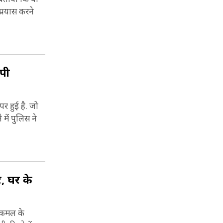
प्रयास करने
पी
र हुई है. जो
में पुलिस ने
र, घर के
क कमल के