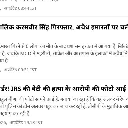
Chittaranjan Park), गोविंदपुरी, ग्रेटर कैलाश (Greate
क्षिण पूर्वी दिल्ली में स्थित कालकाजी मंदीर में श्रद्धालुओं का ज
,
अपडेटेड 08:44 IST
ailash), अलकनंदा से जामिया नगर (Jamia Nagar), 
ालों भर लगा रहता है (Kalkaji Temple).
Okhla), सरिता विहार, जैतपुर और बदरपुर (Badarpur) 
मालिक करमवीर सिंह गिरफ्तार, अवैध इमारतों पर चल
ुई है (Location of South East Delhi) साथ यह क्षेत्र शॉप
ालों के लिए खास है (Shopping Hub in South East D
 इमारत गिरने से 6 लोगों की मौत के बाद प्रशासन हरकत में आ गया है. बिल्
 है, जबकि MCD ने महरौली, साकेत और आसपास के इलाकों में अवैध निर्म
ा है.
,
अपडेटेड 09:51 IST
ं मर्डर! IRS की बेटी की हत्या के आरोपी की फोटो आई
राहुल मीणा की फोटो सामने आई है. बताया जा रहा है कि वह अलवर में रे
ल्ली पुलिस की टीम अलवर पहुंचकर जांच कर रही है. डीसीपी के मुताबिक आर
 सहयोग कर रही है.
026,
अपडेटेड 19:13 IST