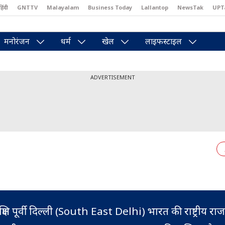
हिंदी
GNTTV
Malayalam
Business Today
Lallantop
NewsTak
UPT
east
Brides Today
Reader’s Digest
Astro Tak
Pakwan Gali
मनोरंजन
धर्म
खेल
लाइफस्टाइल
ADVERTISEMENT
क्षिण पूर्वी दिल्ली (South East Delhi) भारत की राष्ट्रीय रा