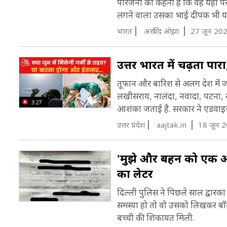
परिजनों का कहना है कि वह यहां पर
लगने वाला उसका भाई दीपक भी यह
भारत
अरविंद ओझा
27 जून 202
उत्तर भारत में चढ़ता पा
तूफान और बारिश से अलग देश में जब
लखीसराय, नालंदा, नवादा, पटना, सम
3:27
आशंका जताई है. सरकार ने एडवाइजर
उत्तर प्रदेश
aajtak.in
18 जून 
'मुझे और बहन को एक अंकल
का लेटर
दिल्ली पुलिस ने पिछले साल द्वारका
समस्या हो तो वो उसको लिखकर बॉक्
बच्ची की शिकायत मिली.