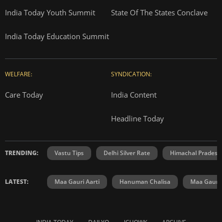
India Today Youth Summit
State Of The States Conclave
India Today Education Summit
WELFARE:
SYNDICATION:
Care Today
India Content
Headline Today
TRENDING:
Vastu Tips
Delhi Silver Rate
Himachal Prades
LATEST:
Maa Gauri Aarti
Hanuman Chalisa
Maa Gauri 