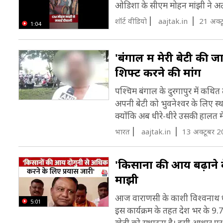
ओड‍िशा के सीएम मोहन मांझी ने अल
शॉर्ट वीडियो
aajtak.in
21 अक्ट
1:04
'बंगाल में मेरी बेटी की ज
शिफ्ट करने की मांग
पश्चिम बंगाल के दुरगापुर में कथि
अपनी बेटी को भुवनेश्वर के लिए स्थ
क्योंकि अब धीरे-धीरे उसकी हालत में
भारत
aajtak.in
13 अक्टूबर 2
'किसानों की आय बढ़ाने
माझी
आज वाराणसी के काशी विश्वनाथ धाम
5:01
इस कार्यक्रम के तहत देश भर के 9.
खेती को सुधारना है। इसी आधार पर