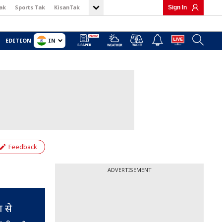
ak
Sports Tak
KisanTak
Sign In
IN
EDITION
Feedback
ADVERTISEMENT
 से