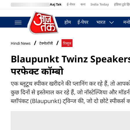
Aaj Tak
ई-पेपर
বাংলা
India Today
इंडिया टुडे हिं
MumbaiTak
BT Bazaar
Cosmopolitan
Harper's Bazaar
Northea
होम
ई-पेपर
भारत
मनो
Hindi News
टेक्नोलॉजी
रिव्यूज
Blaupunkt Twinz Speakers Re
परफेक्ट कॉम्बो
एक ब्लूटूथ स्पीकर खरीदने की प्लानिंग कर रहे हैं, तो आपक
कुछ दिनों से इस्तेमाल कर रहे हैं, जो नॉस्टेल्जिया और मॉडर
ब्लॉपंकट (Blaupunkt) ट्विन्ज की, जो दो छोटे स्पीकर्स क