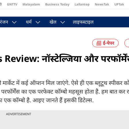
दी
GNTTV
Malayalam
Business Today
Lallantop
NewsTak
UPTak
st
Brides Today
Reader’s Digest
Astro Tak
Pakwan Gali
रंजन
धर्म
खेल
लाइफस्टाइल
view: नॉस्टेल्जिया और परफॉर्मे
ो मार्केट में कई ऑप्शन मिल जाएंगे. ऐसे ही एक ब्लूटूथ स्पीकर 
्न परफॉर्मेंस का एक परफेक्ट कॉम्बो महसूस होता है. हम बात कर रहे
ा एक कॉम्बो है. आइए जानते हैं इसकी डिटेल्स.
ADVERTISEMENT