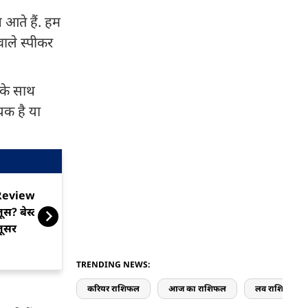
 आते हैं. हम
ाले स्पीकर
 के साथ
यक है या
eview: घर पर चाहते हैं रियल
Review: रिमोट स
ूस? बेस्ट है ये स्लो स्पीड वाला
पंखा, बल्ब का भ
जूसर
TRENDING NEWS:
करियर राशिफल
आज का राशिफल
लव राशिफल