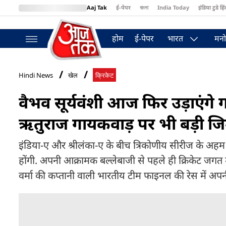
Aaj Tak
ई-पेपर
বাংলা
India Today
इंडिया टुडे हिं
MumbaiTak
BT Bazaar
Cosmopolitan
Harper's Bazaar
Northea
होम
ई-पेपर
भारत
मनो
Hindi News
खेल
क्रिकेट
वैभव सूर्यवंशी आज फिर उड़ाएंगे गर
ऋतुराज गायकवाड़ पर भी बड़ी जिम
इंडिया-ए और श्रीलंका-ए के बीच त्रिकोणीय सीरीज के अहम 
होंगी. अपनी आक्रामक बल्लेबाजी से पहले ही क्रिकेट जगत म
वर्मा की कप्तानी वाली भारतीय टीम फाइनल की रेस में अपन