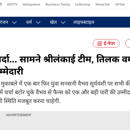
दी
GNTTV
Malayalam
Business Today
Lallantop
NewsTak
UPTak
st
Brides Today
Reader’s Digest
Astro Tak
रंजन
धर्म
खेल
लाइफस्टाइल
्दा... सामने श्रीलंकाई टीम, तिलक वर्
्मेदारी
मुकाबले में एक बार फिर युवा सनसनी वैभव सूर्यवंशी पर सभी की 
ें चर्चा बटोर चुके वैभव से फैन्स को एक और बड़ी पारी की उम्मी
ी स्थिति मजबूत करना चाहेगी.
ADVERTISEMENT