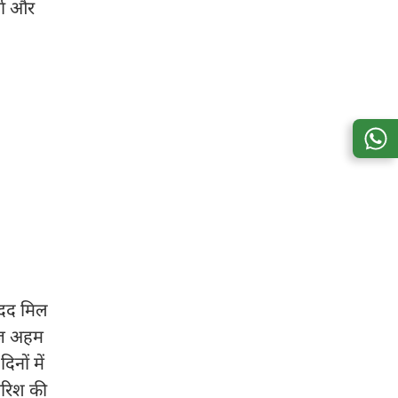
्मा और
 मदद मिल
बाज अहम
िनों में
बारिश की