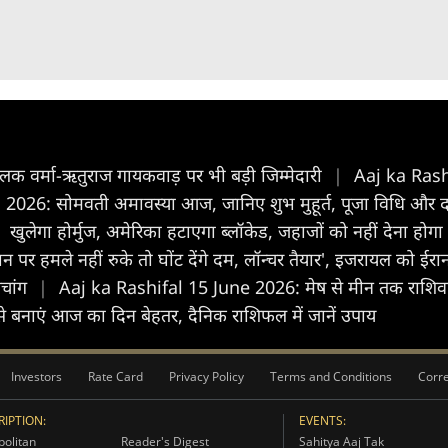
 तिलक वर्मा-ऋतुराज गायकवाड़ पर भी बड़ी जिम्मेदारी
|
Aaj ka Rashi
26: सोमवती अमावस्या आज, जानिए शुभ मुहूर्त, पूजा विधि और द
खुलेगा होर्मुज, अमेरिका हटाएगा ब्लॉकेड, जहाजों को नहीं देना हो
ान पर हमले नहीं रुके तो घोंट देंगे दम, लॉन्चर तैयार', इजरायल को 
ंचांग
|
Aaj ka Rashifal 15 June 2026: मेष से मीन तक राश‍िवाल
नाएं आज का दिन बेहतर, दैन‍िक राश‍िफल में जानें उपाय
Investors
Rate Card
Privacy Policy
Terms and Conditions
Corre
IPTION:
EVENTS:
olitan
Reader's Digest
Sahitya Aaj Tak