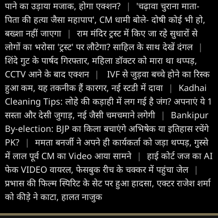
पाने का उड़ाया मजाक, होगा एक्शन?
|
'चढ़ावा चुराना माता-
पिता की हत्या जैसा महापाप', CM धामी बोले- दोषी कोई भी हो,
बख्शा नहीं जाएगा
|
राम मंदिर ट्रस्ट में किए जा रहे सुधारों से
लोगों का भरोसा 'ट्रस्ट' पर लौटेगा? साहिल के साथ देखें दंगल
|
शिंदे गुट के पार्षद गिरफ्तार, महिला डॉक्टर को मारा था थप्पड़,
CCTV आने के बाद एक्शन
|
IVF से जुड़वा बच्चे होने का रिस्क
हुआ कम, यह तकनीक हैं कारगर, नई स्टडी में दावा
|
Kadhai
Cleaning Tips: लोहे की कड़ाही में लग गई है जंग? अपनाएं ये 1
सस्ता और देसी जुगाड़, नई जैसी चमचमाने लगेगी
|
Bankipur
By-election: BJP का किला बचाएंगे अभिषेक या इतिहास रचेंगे
PK?
|
ममता बनर्जी ने अपने ही कार्यकर्ता को जड़ा थप्पड़, गुस्से
में लाल पूर्व CM का Video आया सामने
|
हाई कोर्ट जज का AI
फेक VIDEO वायरल, फेसबुक रीच के चक्कर में पहुंचा जेल
|
प्रभास की फिल्म स्पिरिट के सेट पर हुआ हादसा, एक्टर राजेश शर्मा
को कीड़े ने काटा, हालत नाजुक