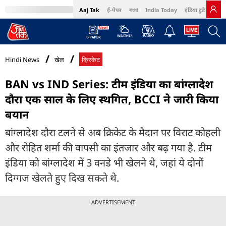
Aaj Tak
ई-पेपर
বাংলা
India Today
इंडिया टुडे हिंदी
MumbaiTak
BT Bazaar
Cosmopolitan
Harper's Bazaar
Northeast
Bri
Hindi News
खेल
क्रिकेट
BAN vs IND Series: टीम इंडिया का बांग्लादेश
दौरा एक साल के लिए स्थगित, BCCI ने जारी किया
बयान
बांग्लादेश दौरा टलने से अब क्रिकेट के मैदान पर विराट कोहली
और रोहित शर्मा की वापसी का इंतजार और बढ़ गया है. टीम
इंड‍िया को बांग्लादेश में 3 वनडे भी खेलने थे, जहां ये दोनों
दिग्गज खेलते हुए दिख सकते थे.
ADVERTISEMENT