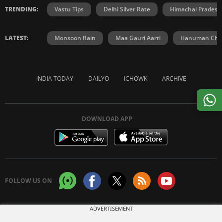
TRENDING:
Vastu Tips
Delhi Silver Rate
Himachal Prades
LATEST:
Monsoon Rain
Maa Gauri Aarti
Hanuman Chal
INDIA TODAY
DAILYO
ICHOWK
ARCHIVE
DOWNLOAD APP
FOLLOW US ON
ADVERTISEMENT
Copyright © 2026 Living Media India Limited. For reprint rights:
Syndications