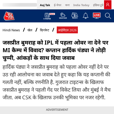
Aaj Tak
ई-पेपर
বাংলা
India Today
इंडिया टुडे हिंदी
MumbaiTak
BT Bazaar
Cosmopolitan
Harper's Bazaar
Northeast
Bri
Hindi News
खेल
क्रिकेट
आईपीएल 2026
जसप्रीत बुमराह को IPL में पहला ओवर ना देने पर
MI कैम्प में व‍िवाद? कप्तान हार्द‍िक पंड्या ने तोड़ी
चुप्पी, आंकड़ों के साथ द‍िया जवाब
हार्दिक पंड्या ने जसप्रीत बुमराह को पहला ओवर नहीं देने पर
उठ रही आलोचना का जवाब देते हुए कहा कि यह कप्तानी की
गलती नहीं, बल्कि रणनीति है. गुजरात टाइटन्स के खिलाफ
जसप्रीत बुमराह ने पहली गेंद पर विकेट लिया और मुंबई ने मैच
जीता. अब CSK के खिलाफ उनकी भूमिका पर नजर रहेगी.
ADVERTISEMENT