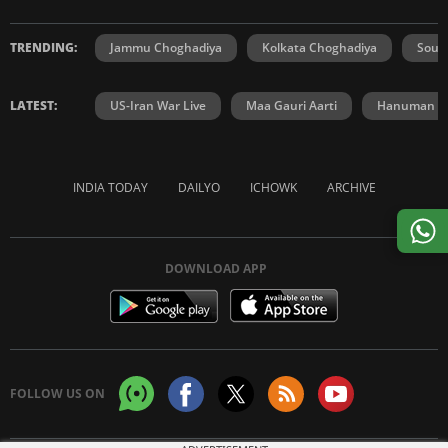
TRENDING:
Jammu Choghadiya
Kolkata Choghadiya
Sout
LATEST:
US-Iran War Live
Maa Gauri Aarti
Hanuman Ch
INDIA TODAY
DAILYO
ICHOWK
ARCHIVE
DOWNLOAD APP
FOLLOW US ON