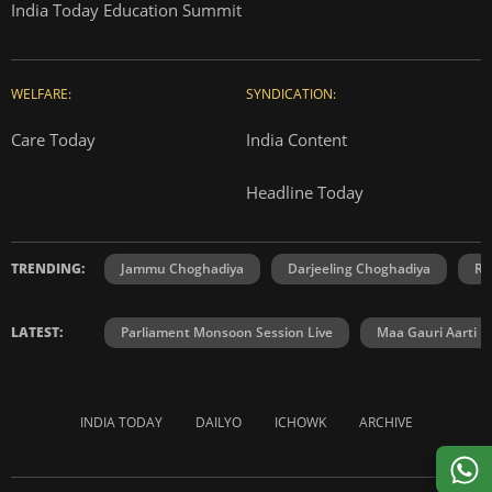
India Today Education Summit
WELFARE:
SYNDICATION:
Care Today
India Content
Headline Today
TRENDING:
Jammu Choghadiya
Darjeeling Choghadiya
Ra
LATEST:
Parliament Monsoon Session Live
Maa Gauri Aarti
INDIA TODAY
DAILYO
ICHOWK
ARCHIVE