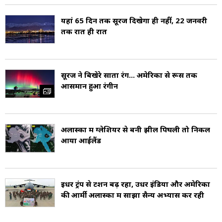
पार्क, केनाई फ्योर्ड्स, ग्लेशियर बे जैसे स्थलों पर हाइकिंग,
यहां 65 दिन तक सूरज दिखेगा ही नहीं, 22 जनवरी
कैम्पिंग, माउंटेन क्लाइम्बिंग और वाइल्डलाइफ देखने का
तक रात ही रात
अनुभव अनोखा होता है. क्रूज शिप यात्राएं भी लोकप्रिय हैं,
जो तटीय ग्लेशियरों और बर्फीले द्वीपों के शानदार दृश्य
सूरज ने बिखेरे सातों रंग... अमेरिका से रूस तक
प्रस्तुत करती हैं.
आसमान हुआ रंगीन
अलास्का में ग्लेशियर से बनी झील पिघली तो निकल
आया आईलैंड
इधर ट्रंप से टेंशन बढ़ रहा, उधर इंडिया और अमेरिका
की आर्मी अलास्का में साझा सैन्य अभ्यास कर रही