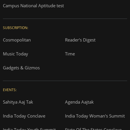
Campus National Aptitude test
SUBSCRIPTION:
Cosmopolitan
Reader's Digest
Music Today
Time
Gadgets & Gizmos
EVENTS:
Sahitya Aaj Tak
Agenda Aajtak
India Today Conclave
India Today Woman's Summit
India Today Youth Summit
State Of The States Conclave