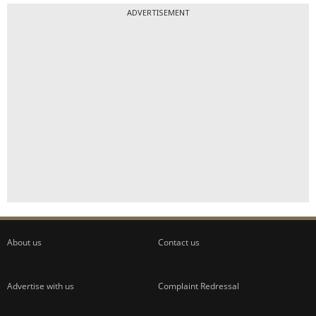
ADVERTISEMENT
About us
Contact us
Advertise with us
Complaint Redressal