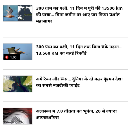
अलास्का में ग्रिजली भालू, मूस, कारिबू, बाल्ड ईगल, और
300 ग्राम का पक्षी, 11 दिन में पूरी की 13500 km
की यात्रा... बिना जमीन पर आए पार किया प्रशांत
व्हेल जैसी दुर्लभ प्रजातियां पाई जाती हैं. इसके जल क्षेत्र में
महासागर
सैल्मन मछली की भरपूर पैदावार होती है. यहां तेल, गैस,
सोना और अन्य खनिजों का भी बड़ा भंडार है, जिसने इसे
300 ग्राम का पक्षी, 11 दिन तक बिना रुके उड़ान...
आर्थिक दृष्टि से महत्वपूर्ण बनाया है.
13,560 KM का वर्ल्ड रिकॉर्ड
1:00
अलास्का में इनुइट, यूपिक और अन्य स्वदेशी समुदाय
हजारों वर्षों से बसे हुए हैं. 1867 में अमेरिका ने इसे रूस से
अमेरिका और रूस... दुनिया के दो कट्टर दुश्मन देशों
का सबसे नजदीकी प्वाइंट
खरीदा था, और 1959 में यह 49वां राज्य बना. आज भी
यहां की संस्कृति में पारंपरिक नृत्य, कला और लोककथाओं
का विशेष महत्व है.
अलास्का में 7.0 तीव्रता का भूकंप, 20 से ज्यादा
आफ्टरशॉक्स
अलास्का एडवेंचर प्रेमियों के लिए स्वर्ग है. डेनाली नेशनल