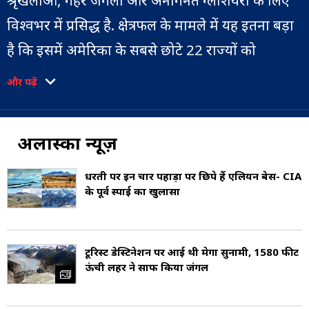
श्रृंखलाओं, गहरे जंगलों और अनगिनत ग्लेशियरों के लिए
विश्वभर में प्रसिद्ध है. क्षेत्रफल के मामले में यह इतना बड़ा
है कि इसमें अमेरिका के सबसे छोटे 22 राज्यों को
मिलाकर भी जगह बन सकती है, लेकिन आबादी बेहद कम
और पढ़ें
है, जिससे यहाँ का प्राकृतिक वातावरण लगभग अछूता है.
अलास्का का उत्तरी भाग आर्कटिक सर्कल में आता है,
अलास्का न्यूज़
जबकि दक्षिणी क्षेत्र में समुद्री तट और मध्यम जलवायु
धरती पर इन चार पहाड़ों पर छिपे हैं एलियन बेस- CIA
मिलती है. यहां सर्दियां लंबी और अत्यधिक ठंडी होती
के पूर्व स्पाई का खुलासा
हैं. कुछ जगहों पर तापमान -50°C तक गिर सकता है,
जबकि गर्मियों में लंबे दिन और ‘मिडनाइट सन’ का अद्भुत
टूरिस्ट डेस्टिनेशन पर आई थी मेगा सुनामी, 1580 फीट
नजारा देखने को मिलता है, जब सूरज लगभग 24 घंटे
ऊंची लहर ने साफ किया जंगल
क्षितिज पर रहता है.