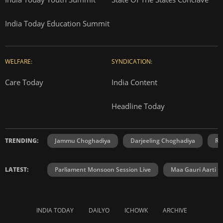
India Today Education Summit
WELFARE:
SYNDICATION:
Care Today
India Content
Headline Today
TRENDING:
Jammu Choghadiya
Darjeeling Choghadiya
Ra
LATEST:
Parliament Monsoon Session Live
Maa Gauri Aarti
INDIA TODAY
DAILYO
ICHOWK
ARCHIVE