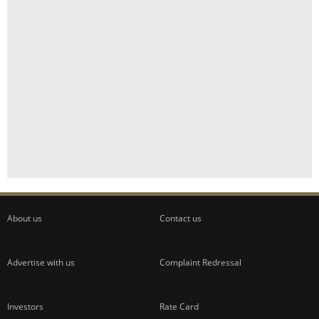
About us
Contact us
Advertise with us
Complaint Redressal
Investors
Rate Card