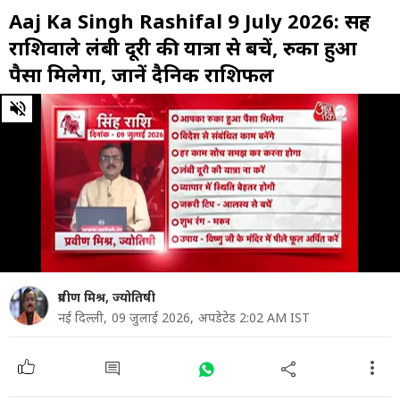
Aaj Ka Singh Rashifal 9 July 2026: सिंह
राशिवाले लंबी दूरी की यात्रा से बचें, रुका हुआ
पैसा मिलेगा, जानें दैनिक राशिफल
0
of
55
seconds
प्रवीण मिश्र, ज्योतिषी
नई दिल्ली,
09 जुलाई 2026,
अपडेटेड 2:02 AM IST