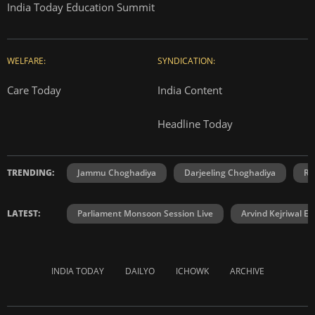
India Today Education Summit
WELFARE:
SYNDICATION:
Care Today
India Content
Headline Today
TRENDING:
Jammu Choghadiya
Darjeeling Choghadiya
Ra
LATEST:
Parliament Monsoon Session Live
Arvind Kejriwal E2
INDIA TODAY
DAILYO
ICHOWK
ARCHIVE