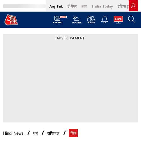
Aaj Tak
ई-पेपर
বাংলা
India Today
इंडिया टुडे हिंदी
ADVERTISEMENT
Hindi News
धर्म
राशिफल
सिंह