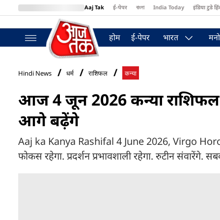
Aaj Tak
ई-पेपर
বাংলা
India Today
इंडिया टुडे हिं
MumbaiTak
BT Bazaar
Cosmopolitan
Harper's Bazaar
Northea
होम
ई-पेपर
भारत
मनो
Hindi News
धर्म
राशिफल
कन्या
आज 4 जून 2026 कन्या राशिफल: स
आगे बढ़ेंगे
Aaj ka Kanya Rashifal 4 June 2026, Virgo Horoscop
फोकस रहेगा. प्रदर्शन प्रभावशाली रहेगा. रुटीन संवारेंगे. सब