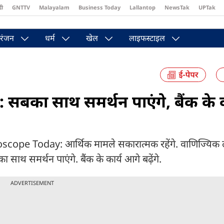
दी
GNTTV
Malayalam
Business Today
Lallantop
NewsTak
UPTak
st
Brides Today
Reader’s Digest
Astro Tak
Pakwan Gali
रंजन
धर्म
खेल
लाइफस्टाइल
बका साथ समर्थन पाएंगे, बैंक के क
e Today: आर्थिक मामले सकारात्मक रहेंगे. वाणिज्यिक लक्
का साथ समर्थन पाएंगे. बैंक के कार्य आगे बढ़ेंगे.
ADVERTISEMENT