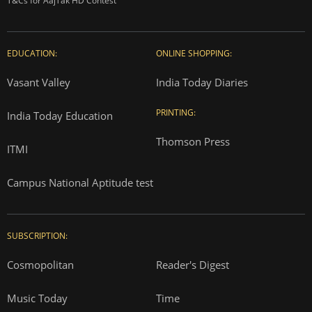
T&Cs for AajTak HD Contest
EDUCATION:
ONLINE SHOPPING:
Vasant Valley
India Today Diaries
PRINTING:
India Today Education
Thomson Press
ITMI
Campus National Aptitude test
SUBSCRIPTION:
Cosmopolitan
Reader's Digest
Music Today
Time