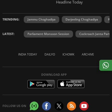
Headline Today
TRENDING:
Jammu Choghadiya
Darjeeling Choghadiya
Ra
LATEST:
Parliament Monsoon Session
Cockroach Janta Party
INDIA TODAY
DAILYO
ICHOWK
ARCHIVE
DOWNLOAD APP
FOLLOW US ON