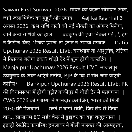
Sawan First Somwar 2026: सावन का पहला सोमवार आज,
जानें जलाभिषेक का मुहूर्त और उपाय
|
Aaj ka Rashifal 3
अगस्त 2026: कुंभ राशि वालों को नई नौकरी का ऑफर मिलेगा,
जानें अन्य राशियों का हाल
|
'बेवकूफ की हवा निकल गई...', ट्रंप
ने कैंसिल किए 'भीषण हमले' तो ईरान ने उड़ाया मजाक
|
Datia
Upchunav 2026 Result LIVE: घनश्याम या आशुतोष, दतिया
में किसका बजेगा डंका? थोड़ी देर में शुरू होगी काउंटिंग
|
Manjalpur Upchunav 2026 Result LIVE: मांजलपुर
उपचुनाव के आज आएंगे नतीजे, BJP के गढ़ में सेंध लगा पाएगी
कांग्रेस?
|
Bankipur Upchunav 2026 Result LIVE: PK
की विधानसभा में होगी एंट्री? बांकीपुर में थोड़ी देर में मतगणना
|
CWG 2026 की ग्लास्गो में शानदार क्लोजिंग, भारत को मिली
2030 की मेजबानी
|
रास्ते में गाड़ी रोकी, फिर रॉड से किया
वार... सासाराम EO मर्डर केस में ड्राइवर का बड़ा कबूलनामा
|
इडाहो रेस्टोरेंट फायरिंग: हमलावर ने गोली मारकर की आत्महत्या,