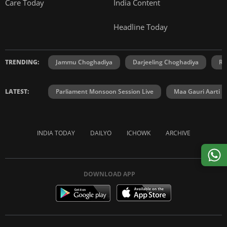
Care Today
India Content
Headline Today
TRENDING:
Jammu Choghadiya
Darjeeling Choghadiya
Ra
LATEST:
Parliament Monsoon Session Live
Maa Gauri Aarti
INDIA TODAY
DAILYO
ICHOWK
ARCHIVE
DOWNLOAD APP