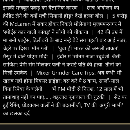
इसकी मजबूत पकड़ का वैज्ञानिक कारण
|
छात्र आंदोलन का
क्रेडिट लेने की क्यों मची सियासी होड़? देखें हल्ला बोल
|
5 करोड़
की McLaren में सवार होकर निकले भोलेनाथ! मुजफ्फरनगर में
'स्पोर्ट्स कार वाली कांवड़' ने लोगों को चौंकाया
|
42 की उम्र में
मां बनी एक्ट्रेस, डिलीवरी के बाद नन्हे बेटे संग पहली बार आई नजर,
चेहरे पर दिखा 'मॉम ग्लो'
|
'युवा ही भारत की असली ताकत',
मैसूर में बोले पीएम मोदी
|
इंदौर में 'सोनम-राजा रघुवंशी' जैसी
साजिश! प्रेमी संग मिलकर पत्नी ने कराई पति की हत्या, तीनों को
मिली उम्रकैद
|
Mixer Grinder Care Tips: अब कभी भी
खराब नहीं होगा मिक्सर ग्राइंडर! बस करें ये 8 काम, सालों-साल
बिना रिपेयर के चलेगी
|
'मैं PM मोदी से निराश, 12 साल में भी
तानाशाह नहीं बन पाए...', शहजाद पूनावाला की चुटकी
|
सेट पर
हुई रैगिंग, प्रोडक्शन वालों ने की बदतमीजी, TV की 'अंगूरी भाभी'
का छलका दर्द