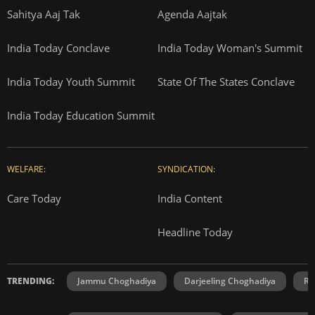
Sahitya Aaj Tak
Agenda Aajtak
India Today Conclave
India Today Woman's Summit
India Today Youth Summit
State Of The States Conclave
India Today Education Summit
WELFARE:
SYNDICATION:
Care Today
India Content
Headline Today
TRENDING:
Jammu Choghadiya
Darjeeling Choghadiya
Ra