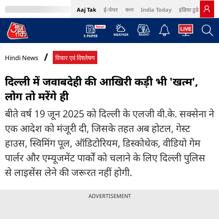
Aaj Tak
ई-पेपर
বাংলা
India Today
इंडिया टुडे हिंदी
MumbaiTak
BT Bazaar
Cosmopolitan
Harper's Bazaar
Northeast
Bri
Hindi News
विचार एवं विश्लेषण
दिल्ली में जवाबदेही की आखिरी कड़ी भी 'खत्म',
लोग तो मरेंगे ही
बीते वर्ष 19 जून 2025 को दिल्ली के एलजी वी.के. सक्सेना ने
एक आदेश को मंजूरी दी, जिसके तहत अब होटल, गेस्ट
हाउस, स्विमिंग पूल, ऑडिटोरियम, डिस्कोथेक, वीडियो गेम
पार्लर और एम्यूजमेंट पार्कों को चलाने के लिए दिल्ली पुलिस
से लाइसेंस लेने की जरूरत नहीं होगी.
ADVERTISEMENT