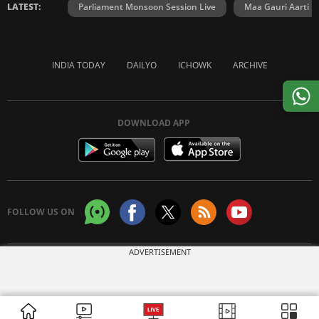
LATEST:
Parliament Monsoon Session Live
Maa Gauri Aarti
INDIA TODAY
DAILYO
ICHOWK
ARCHIVE
DOWNLOAD APP
FOLLOW US ON
ADVERTISEMENT
Copyright © 2026 Living Media India Limited. For reprint rights:
Syndications
Today