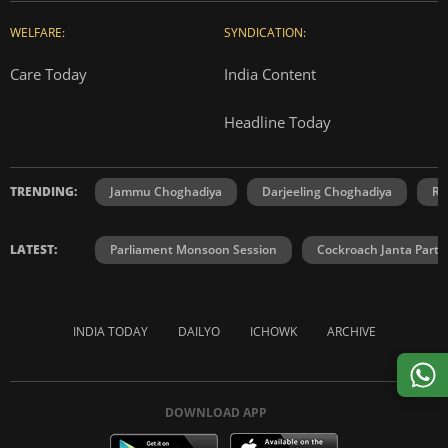
WELFARE:
SYNDICATION:
Care Today
India Content
Headline Today
TRENDING:
Jammu Choghadiya
Darjeeling Choghadiya
Ra
LATEST:
Parliament Monsoon Session
Cockroach Janta Party
INDIA TODAY
DAILYO
ICHOWK
ARCHIVE
DOWNLOAD APP