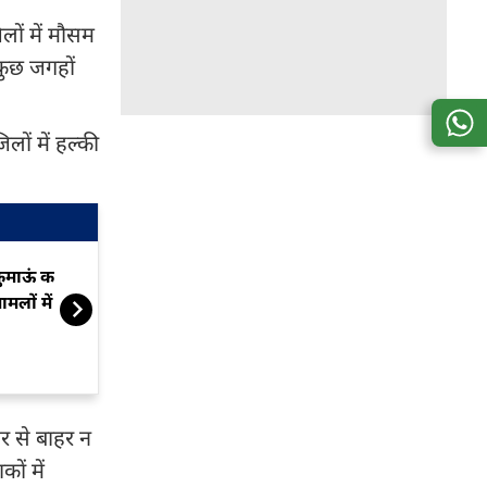
लों में मौसम
कुछ जगहों
ों में हल्की
ुमाऊं कमिश्नर का बड़ा प्रहार, 30
रुद्रप्रयाग: गुरुद्वा
ामलों में FIR के निर्देश
से 2 न‍िहंग, देखे
र से बाहर न
ों में