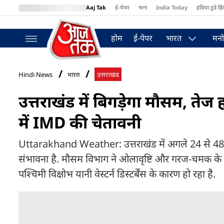
Aaj Tak
ई-पेपर
বাংলা
India Today
इंडिया टुडे हिं
MumbaiTak
BT Bazaar
Cosmopolitan
Harper's Bazaar
Northea
होम
ई-पेपर
भारत
मनो
Hindi News
भारत
उत्तराखंड
उत्तराखंड में बिगड़ेगा मौसम, ते
में IMD की चेतावनी
Uttarakhand Weather: उत्तराखंड में अगले 24 से 48 घं
संभावना है. मौसम विभाग ने ओलावृष्टि और गरज-चमक के 
पश्चिमी विक्षोभ यानी वेस्टर्न डिस्टर्बेंस के कारण हो रहा है.