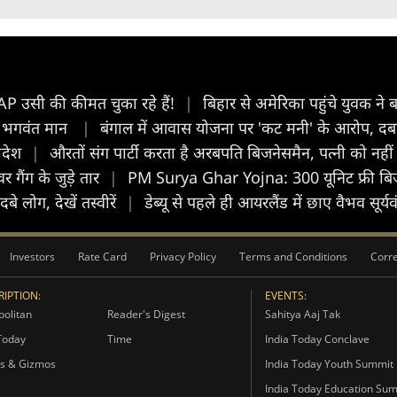
AAP उसी की कीमत चुका रहे हैं!
|
बिहार से अमेरिका पहुंचे युवक ने
CM भगवंत मान
|
बंगाल में आवास योजना पर 'कट मनी' के आरोप, दबा
लादेश
|
औरतों संग पार्टी करता है अरबपति बिजनेसमैन, पत्नी को नहीं
गैंग के जुड़े तार
|
PM Surya Ghar Yojna: 300 यूनिट फ्री बिजल
े लोग, देखें तस्वीरें
|
डेब्यू से पहले ही आयरलैंड में छाए वैभव सूर्
Investors
Rate Card
Privacy Policy
Terms and Conditions
Corre
IPTION:
EVENTS:
olitan
Reader's Digest
Sahitya Aaj Tak
Today
Time
India Today Conclave
s & Gizmos
India Today Youth Summit
India Today Education Su