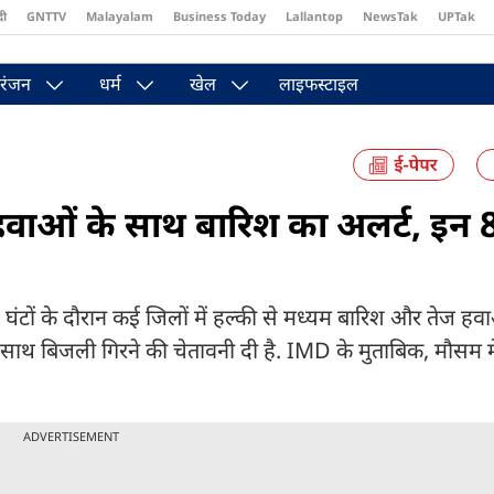
दी
GNTTV
Malayalam
Business Today
Lallantop
NewsTak
UPTak
st
Brides Today
Reader’s Digest
Astro Tak
रंजन
धर्म
खेल
लाइफस्टाइल
ज हवाओं के साथ बारिश का अलर्ट, इन 
टों के दौरान कई जिलों में हल्की से मध्यम बारिश और तेज हव
साथ बिजली गिरने की चेतावनी दी है. IMD के मुताबिक, मौसम 
ADVERTISEMENT