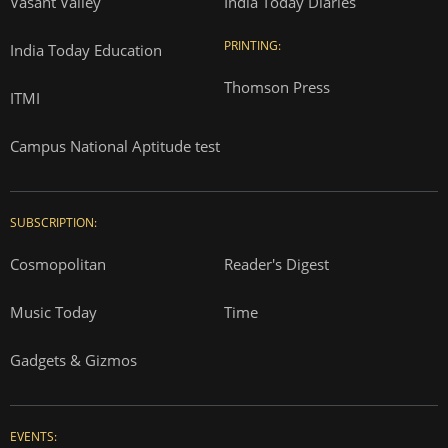
Vasant Valley
India Today Diaries
PRINTING:
India Today Education
Thomson Press
ITMI
Campus National Aptitude test
SUBSCRIPTION:
Cosmopolitan
Reader's Digest
Music Today
Time
Gadgets & Gizmos
EVENTS: