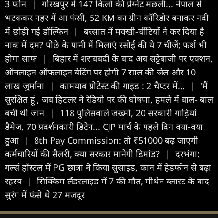
3 फोन
|
गोरखपुर में 147 किलो की प्रेग्नेंट मछली... नेपाल से
भटककर नहर में आ फंसी, 52 KM का ग्रीन कॉरिडोर बनाकर नदी
में छोड़ी गई डॉल्फिन
|
बरसात में मक्खी-चींटियों ने कर दिया है
नाक में दम? पोछे के पानी में मिलाएं रसोई की ये 7 चीजें; फर्श भी
होगा साफ
|
बिहार में शराबबंदी के बाद अब सट्टेबाजी पर एक्शन,
ऑनलाइन-ऑफलाइन बेटिंग पर होगी 7 साल की जेल और 10
लाख जुर्माना
|
कामयाब प्रोटेस्ट की गाइड : 2 चैप्टर में...
|
'मैं
सुरक्षित हूं', जब हिटलर ने रेडियो पर की घोषणा, हमले में बाल- बाल
बची थी जान
|
118 पुलिसवाले जख्मी, 20 सरकारी गाड़ियां
डैमेज, 70 प्रदर्शनकारी डिटेन... CJP मार्च के पहले दिन क्या-क्या
हुआ
|
8th Pay Commission: तो ₹51000 बढ़ जाएगी
कर्मचारियों की सैलरी, क्या सरकार मानेगी डिमांड?
|
दरभंगा:
गर्ल्स हॉस्टल में PG छात्रा ने किया सुसाइड, कान में हेडफोन से बढ़ा
रहस्य
|
सिक्किम लैंडस्लाइड में 7 की मौत, मीथेन ब्लास्ट के बाद
सुरंग में फंसे थे 27 मजदूर