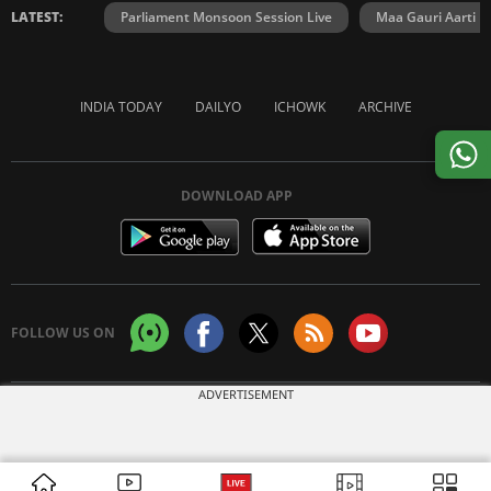
LATEST:
Parliament Monsoon Session Live
Maa Gauri Aarti
INDIA TODAY
DAILYO
ICHOWK
ARCHIVE
DOWNLOAD APP
FOLLOW US ON
ADVERTISEMENT
Copyright © 2026 Living Media India Limited. For reprint rights:
Syndications
Today