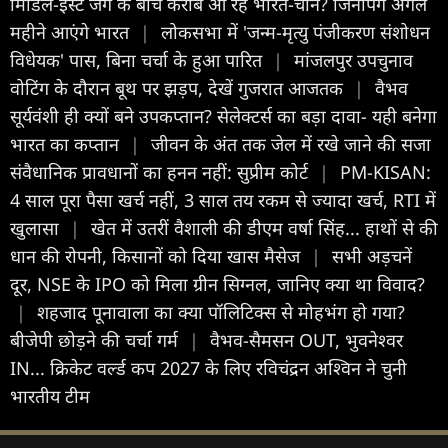
मिडिल-ईस्ट जंग के बीच करीब आ रहे भारत-चीन? जिनपिंग अगले
महीने आएंगे भारत
|
लोकसभा में 'जन्म-मृत्यु पंजीकरण संशोधन
विधेयक' पास, बिना चर्चा के हुआ पारित
|
मांजलपुर उपचुनाव
वोट‍िंग के दौरान बूथ पर झड़प, देखें गुजरात आजतक
|
वैभव
सूर्यवंशी ही क्यों बने उपकप्तान? सेलेक्टर्स का बड़ा दावा- यही बनेगा
भारत का कप्तान
|
जीवन के अंत तक जेल में रखे जाने की सजा
संवैधानिक प्रावधानों का हनन नहीं: सुप्रीम कोर्ट
|
PM-KISAN:
4 साल पूरा पैसा खर्च नहीं, 3 साल तय रकम से ज्यादा खर्च, RTI में
खुलासा
|
खेत में उतरीं वैशाली की डीएम वर्षा सिंह... हाथों से की
धान की रोपनी, किसानों को दिया खास मैसेज
|
सभी अड़चनें
दूर, NSE के IPO को मिला ग्रीन सिग्नल, जानिए क्या था विवाद?
|
शहजाद पूनावाला का क्या पॉलिटिक्स से मोहभंग हो गया?
बीजेपी छोड़ने की चर्चा गर्म
|
वैभव-सैमसन OUT, भुवनेश्वर
IN... क्रिकेट वर्ल्ड कप 2027 के लिए रविचंद्रन अश्विन ने चुनी
भारतीय टीम