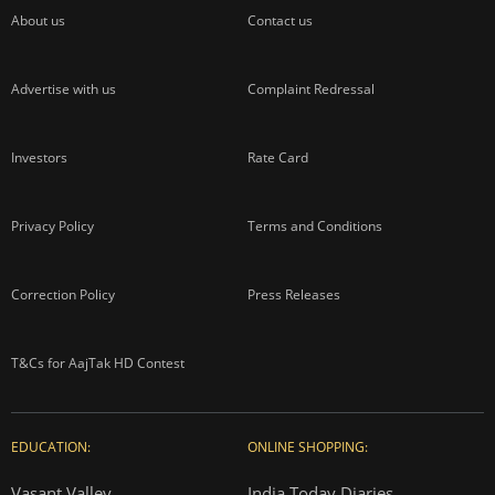
About us
Contact us
Advertise with us
Complaint Redressal
Investors
Rate Card
Privacy Policy
Terms and Conditions
Correction Policy
Press Releases
T&Cs for AajTak HD Contest
EDUCATION:
ONLINE SHOPPING:
Vasant Valley
India Today Diaries