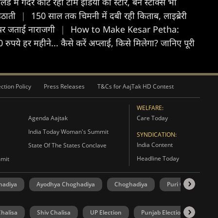
ग्लैंड में गदर काट रहा टीम इंडिया का स्टार, बेन स्टोक्स भी
 उठाती
|
150 साल तक चिमनी में दबी रही किताब, लाइब्रेरी
ैये पर जताई नाराजगी
|
How to Make Kesar Petha:
ये हर महीने... कैसे करें अप्‍लाई, किसे मिलेगा? जानिए पूरी
ction Policy
Press Releases
T&Cs for AajTak HD Contest
WELFARE:
Agenda Aajtak
Care Today
India Today Woman's Summit
SYNDICATION:
India Content
State Of The States Conclave
Headline Today
mmit
hadiya
Ayodhya Choghadiya
Choghadiya
Puri Choghadiya
halisa
Shiv Chalisa
UP Election
Punjab Election
Goa 