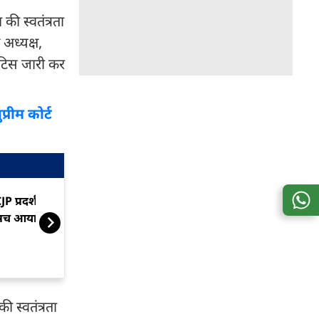
ी स्वतंत्रता
अध्यक्ष,
टिस जारी कर
्रीम कोर्ट
JP प्रदर्शन में हिंसा का खौफनाक
'ताउम्र जेल की
सच आया सामने!
नहीं', बोला सुप्री
 स्वतंत्रता