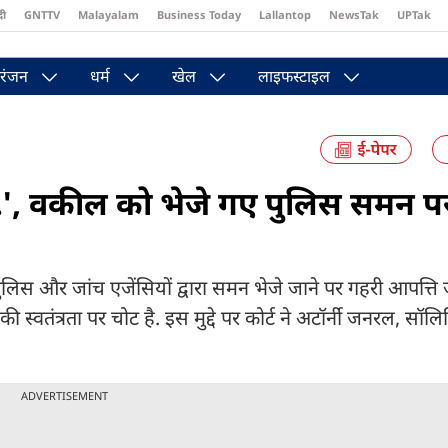
दी
GNTTV
Malayalam
Business Today
Lallantop
NewsTak
UPTak
st
Brides Today
Reader’s Digest
Astro Tak
Pakwan Gali
रंजन
धर्म
खेल
लाइफस्टाइल
ा...', वकील को भेजे गए पुलिस समन 
 पुलिस और जांच एजेंसियों द्वारा समन भेजे जाने पर गहरी आपत्ति 
की स्वतंत्रता पर चोट है. इस मुद्दे पर कोर्ट ने अटॉर्नी जनरल, स
ADVERTISEMENT