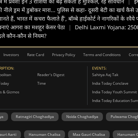
ं प्रवेश! इन 3 राशियों की बढ़ सकती हैं मुश्किलें, रहें सावधान
|
इं
 नीले ड्रम में डुबोकर मारा... पुलिस से कहा- दूसरी बेटी का खर्च कैसे
मानते हैं, भारत में कचरा फैलाते हैं', बॉम्बे हाईकोर्ट ने नागरिकों के रव
पर बनाएं आगरा का मशहूर केसर पेठा
|
Delhi Laxmi Yojana: 2500 रुप
दले कौन-कौन से नियम?
Investors
Rate Card
Privacy Policy
Terms and Conditions
Corre
IPTION:
EVENTS:
olitan
Reader's Digest
Sahitya Aaj Tak
Today
Time
India Today Conclave
s & Gizmos
India Today Youth Summit
India Today Education Su
ya
Ratnagiri Choghadiya
Noida Choghadiya
Pulwama Chog
uri Aarti
Hanuman Chalisa
Maa Gauri Chalisa
Hanuman C