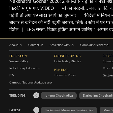
Nakshatra Gochar 2026: 2 अगस्त से राहु का धनिष्ठा नक्षत्र मे
फिरकी में घूम गए, VIDEO
|
मां की बेरहमी... नवजात बेटी को
पहुंची तो लगा 19 लाख रुपये का जुर्माना!
|
'विदेशों में नियम 
बाजार से खरीदने की नहीं पड़ेगी जरूरत, सिर्फ 3 स्टेप में घर 
डिटेल
|
LPG सस्ता, टिकट बुकिंग आसान जानिए 1 अगस्त ब
About us
Contact us
Advertise with us
Complaint Redressal
EDUCATION:
ONLINE SHOPPING:
SUBSCR
Vasant Valley
India Today Diaries
Cosmop
India Today Education
Music 
PRINTING:
Thomson Press
ITMI
Gadget
Campus National Aptitude test
TRENDING:
Jammu Choghadiya
Darjeeling Choghadi
LATEST:
Parliament Monsoon Session Live
Maa Ga