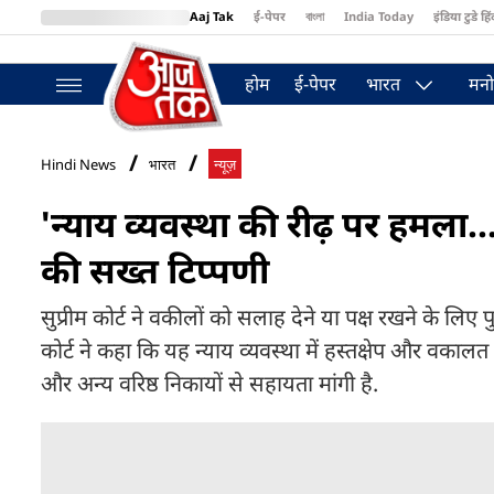
Aaj Tak
ई-पेपर
বাংলা
India Today
इंडिया टुडे हिं
MumbaiTak
BT Bazaar
Cosmopolitan
Harper's Bazaar
Northea
होम
ई-पेपर
भारत
मनो
Hindi News
भारत
न्यूज़
'न्याय व्यवस्था की रीढ़ पर हमल
की सख्त टिप्पणी
सुप्रीम कोर्ट ने वकीलों को सलाह देने या पक्ष रखने के लिए
कोर्ट ने कहा कि यह न्याय व्यवस्था में हस्तक्षेप और वकालत 
और अन्य वरिष्ठ निकायों से सहायता मांगी है.