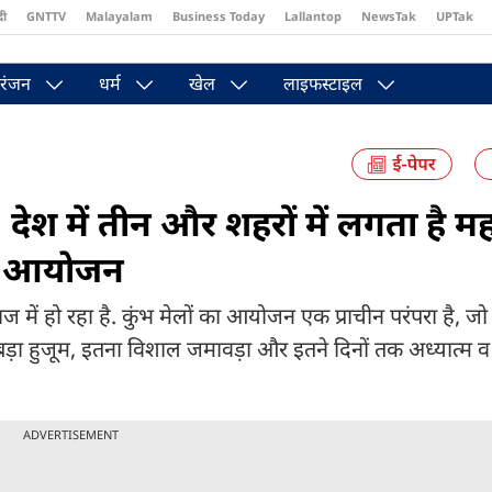
दी
GNTTV
Malayalam
Business Today
Lallantop
NewsTak
UPTak
st
Brides Today
Reader’s Digest
Astro Tak
Pakwan Gali
रंजन
धर्म
खेल
लाइफस्टाइल
 देश में तीन और शहरों में लगता है मह
है आयोजन
 में हो रहा है. कुंभ मेलों का आयोजन एक प्राचीन परंपरा है, जो
ा बड़ा हुजूम, इतना विशाल जमावड़ा और इतने दिनों तक अध्यात्म 
ADVERTISEMENT