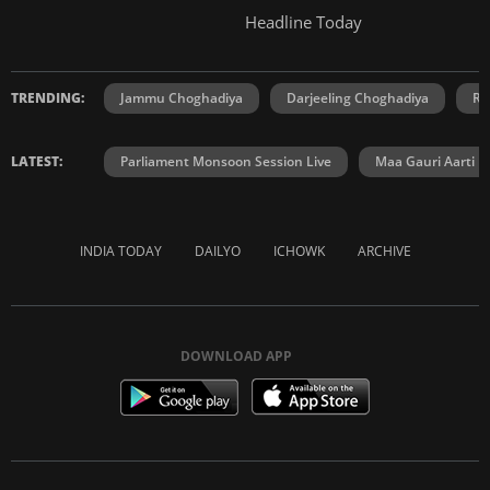
Headline Today
TRENDING:
Jammu Choghadiya
Darjeeling Choghadiya
Ra
LATEST:
Parliament Monsoon Session Live
Maa Gauri Aarti
INDIA TODAY
DAILYO
ICHOWK
ARCHIVE
DOWNLOAD APP