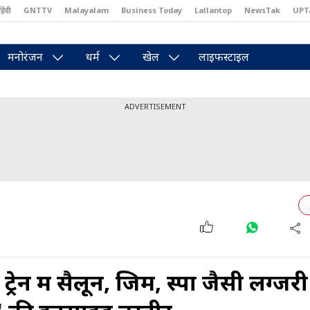
हिंदी
GNTTV
Malayalam
Business Today
Lallantop
NewsTak
UPT
east
Brides Today
Reader’s Digest
Astro Tak
Pakwan Gali
मनोरंजन
धर्म
खेल
लाइफस्टाइल
ADVERTISEMENT
न में सैलून, जिम, स्पा जैसी लग्जरी