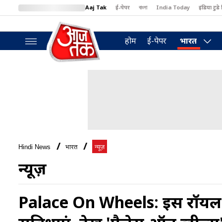
Aaj Tak
ई-पेपर
বাংলা
India Today
इंडिया टुडे 
MumbaiTak
BT Bazaar
Cosmopolitan
Harper's Bazaar
North
होम
ई-पेपर
भारत
Hindi News
भारत
न्यूज़
न्यूज़
Palace On Wheels: इस रॉयल ट्रे