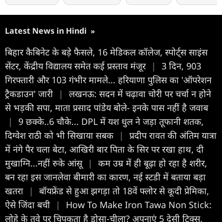
Latest News in Hindi
»
बिहार कैबिनेट के बड़े फैसले, 16 मेडिकल कॉलेज, स्पोर्ट्स साइंस
सेंटर, केंद्रीय विद्यालय समेत कई प्रस्ताव मंजूर
|
3 दिन, 903
गिरफ्तारी और 103 गंभीर मामले... हरियाणा पुलिस का 'ऑपरेशन
ट्रैकडाउन' जारी
|
लखनऊ: सदन में चढ़ावा चोरी पर चर्चा न होने
से भड़की सपा, माता प्रसाद पांडेय बोले- इनके पास नहीं है जवाब
|
9 छक्के..6 चौके... DPL में यश धुल ने जड़ा तूफानी शतक,
द‍िग्वेश राठी को भी स‍िखाया सबक
|
प्रदीप रावत की अंतिम यात्रा
में नंगे पैर चला बेटा, आखिरी बार पिता के सिर पर रखा हाथ, दी
मुखाग्नि...नहीं रुके आंसू
|
कम उम्र में ही बूढ़ा हो रहा है शरीर,
बन रहा इस जानलेवा बीमारी का कारण, नई स्टडी में बताया बड़ा
खतरा
|
बॉयफ्रेंड से हुआ झगड़ा तो 18वें फ्लोर से कूदी प्रेमिका,
ऐसे जिंदा बची
|
How To Make Iron Tawa Non Stick:
लोहे के तवे पर चिपकता है डोसा-चीला? अपनाएं 5 देसी ट्रिक्स,