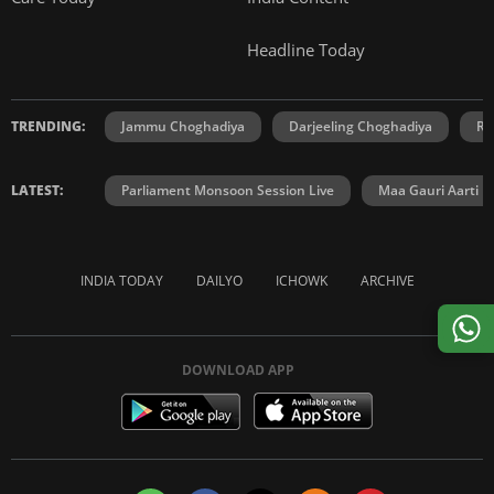
Headline Today
TRENDING:
Jammu Choghadiya
Darjeeling Choghadiya
Ra
LATEST:
Parliament Monsoon Session Live
Maa Gauri Aarti
INDIA TODAY
DAILYO
ICHOWK
ARCHIVE
DOWNLOAD APP