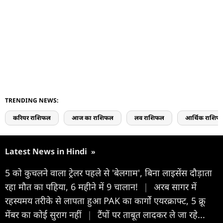
TRENDING NEWS:
करियर राशिफल
आज का राशिफल
लव राशिफल
आर्थिक राशिफ
Latest News in Hindi
»
5 को कुचलने वाला ट्रेलर पहले से 'बेलगाम', बिना लाइसेंस दौड़ाता
रहा मौत का पहिया, 6 महीने में 9 चालान!
|
अरब सागर में
रहस्यमय तरीके से लापता हुआ PAK का कार्गो एयरक्राफ्ट, 5 क्रू
मेंबर का कोई सुराग नहीं
|
टैंपों पर ताबूत लादकर ले जा रहे...