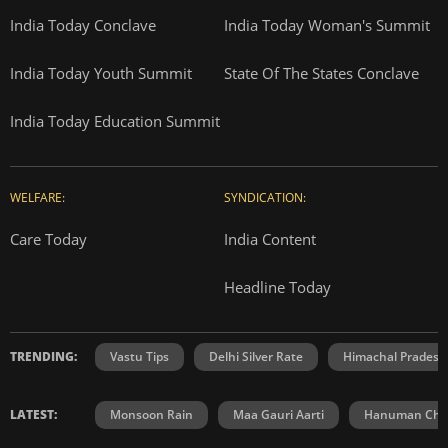
India Today Conclave
India Today Woman's Summit
India Today Youth Summit
State Of The States Conclave
India Today Education Summit
WELFARE:
SYNDICATION:
Care Today
India Content
Headline Today
TRENDING:
Vastu Tips
Delhi Silver Rate
Himachal Prades
LATEST:
Monsoon Rain
Maa Gauri Aarti
Hanuman Chal