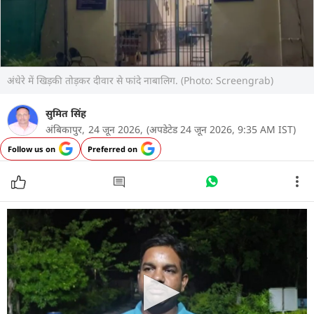
अंधेरे में खिड़की तोड़कर दीवार से फांदे नाबालिग. (Photo: Screengrab)
सुमित सिंह
अंबिकापुर,
24 जून 2026,
(अपडेटेड 24 जून 2026, 9:35 AM IST)
Follow us on
Preferred on
छत्तीसगढ़ के अंबिकापुर शहर हैरान कर देने वाली कहानी
सामने आई है. मामला अंबिकापुर शहर के बाल सुधार गृह यानी
जुवेनाइल ऑब्जर्वेशन होम का है. मंगलवार की देर शाम यहां
11 बाल अपचारी खिड़की तोड़कर परिसर से फरार हो