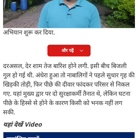
गए. घटना के बाद प्रबंधन और पुलिस प्रशासन में हड़कंप मच
गया. सूचना मिलते ही गांधीनगर थाना पुलिस मौके पर पहुंची
और फरार नाबालिगों की तलाश के लिए आसपास के क्षेत्रों में
अभियान शुरू कर दिया.
और पढ़ें
दरअसल, देर शाम तेज बारिश होने लगी. इसी बीच बिजली
गुल हो गई थी. अंधेरा हुआ तो नाबालिगों ने पहले सुधार गृह की
खिड़की तोड़ी, फिर पीछे की दीवार फांदकर परिसर से निकल
गए. यहां मुख्य द्वार पर दो सुरक्षाकर्मी तैनात थे, लेकिन घटना
पीछे के हिस्से से होने के कारण किसी को भनक नहीं लग
सकी.
यहां देखें Video