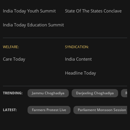
India Today Youth Summit
State Of The States Conclave
India Today Education Summit
WELFARE:
SYNDICATION:
Care Today
India Content
Headline Today
TRENDING:
Jammu Choghadiya
Darjeeling Choghadiya
Ra
LATEST:
Farmers Protest Live
Parliament Monsoon Session