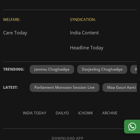
WELFARE:
SYNDICATION:
Care Today
India Content
Headline Today
TRENDING:
Jammu Choghadiya
Darjeeling Choghadiya
Ra
LATEST:
Parliament Monsoon Session Live
Maa Gauri Aarti
INDIA TODAY
DAILYO
ICHOWK
ARCHIVE
DOWNLOAD APP