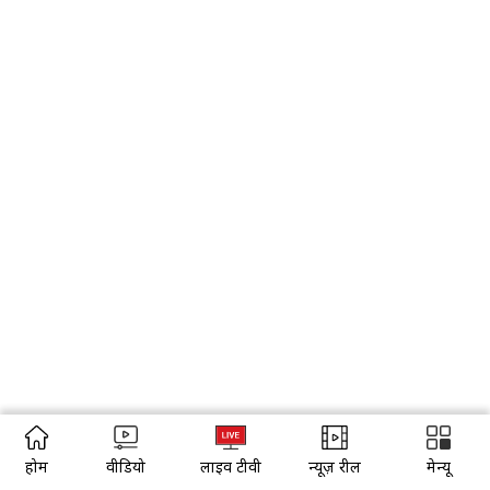
होम
वीडियो
लाइव टीवी
न्यूज़ रील
मेन्यू