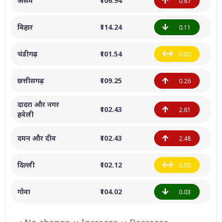
असम
₹106.94
0.87
बिहार
₹114.24
0.11
चंडीगढ़
₹101.54
0.00
छत्तीसगढ़
₹109.25
0.26
दादरा और नगर
₹102.43
2.81
हवेली
दमन और दीव
₹102.43
2.48
दिल्ली
₹102.12
0.00
गोवा
₹104.02
0.03