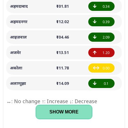
अहमदाबाद
₹101.81
0.34
अहमदनगर
₹112.02
0.39
आइज़वाल
₹104.46
2.09
अजमेर
₹113.51
1.20
अकोला
₹111.78
0.00
अलाप्पुझा
₹114.09
0.1
↔: No change ↑: Increase ↓: Decrease
SHOW MORE