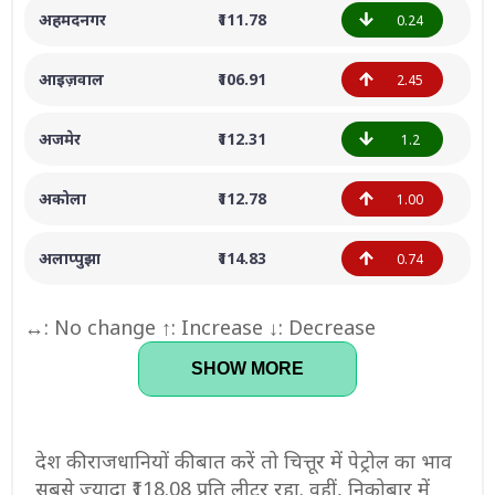
अहमदनगर
₹111.78
0.24
आइज़वाल
₹106.91
2.45
अजमेर
₹112.31
1.2
अकोला
₹112.78
1.00
अलाप्पुझा
₹114.83
0.74
↔: No change ↑: Increase ↓: Decrease
SHOW MORE
देश की राजधानियों की बात करें तो चित्तूर में पेट्रोल का भाव
सबसे ज्यादा ₹118.08 प्रति लीटर रहा. वहीं, निकोबार में