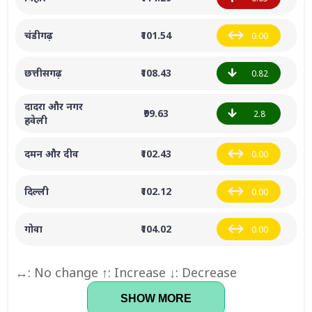
चंडीगढ़
₹101.54
0.00
छत्तीसगढ़
₹108.43
0.82
दादरा और नगर
₹99.63
2.8
हवेली
दमन और दीव
₹102.43
0.00
दिल्ली
₹102.12
0.00
गोवा
₹104.02
0.00
↔: No change ↑: Increase ↓: Decrease
SHOW MORE