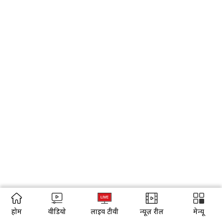
होम
वीडियो
लाइव टीवी
न्यूज़ रील
मेन्यू