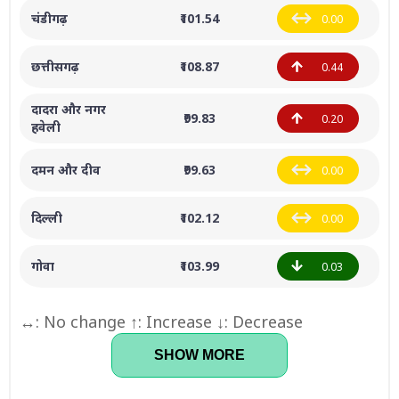
चंडीगढ़
₹101.54
0.00
छत्तीसगढ़
₹108.87
0.44
दादरा और नगर
₹99.83
0.20
हवेली
दमन और दीव
₹99.63
0.00
दिल्ली
₹102.12
0.00
गोवा
₹103.99
0.03
↔: No change ↑: Increase ↓: Decrease
SHOW MORE