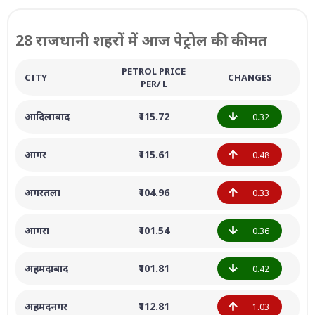
28 राजधानी शहरों में आज पेट्रोल की कीमत
PETROL PRICE
CITY
CHANGES
PER/ L
आदिलाबाद
₹115.72
0.32
आगर
₹115.61
0.48
अगरतला
₹104.96
0.33
आगरा
₹101.54
0.36
अहमदाबाद
₹101.81
0.42
अहमदनगर
₹112.81
1.03