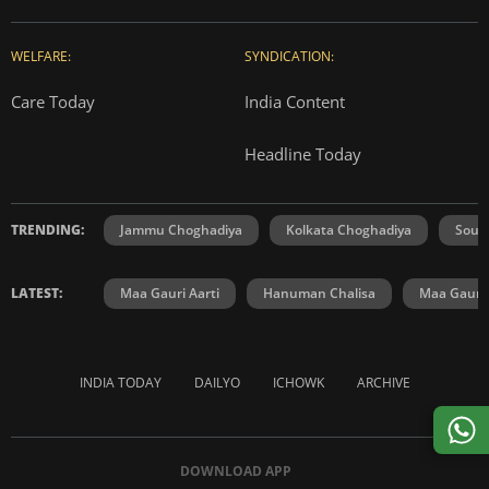
WELFARE:
SYNDICATION:
Care Today
India Content
Headline Today
TRENDING:
Jammu Choghadiya
Kolkata Choghadiya
Sout
LATEST:
Maa Gauri Aarti
Hanuman Chalisa
Maa Gauri 
INDIA TODAY
DAILYO
ICHOWK
ARCHIVE
DOWNLOAD APP