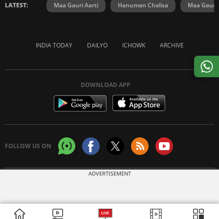
LATEST:
Maa Gauri Aarti
Hanuman Chalisa
Maa Gauri 
INDIA TODAY
DAILYO
ICHOWK
ARCHIVE
DOWNLOAD APP
FOLLOW US ON
ADVERTISEMENT
Copyright © 2026 Living Media India Limited. For reprint rights:
Syndications
Today