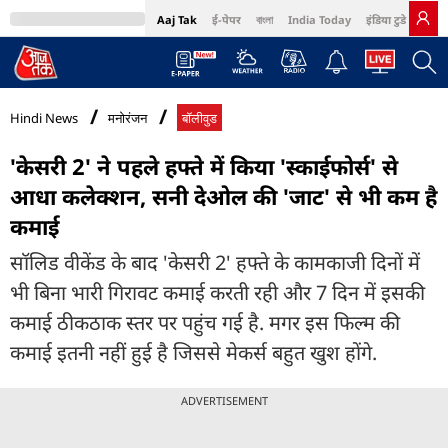
Aaj Tak
ई-पेपर
বাংলা
India Today
इंडिया टुडे हिंदी
MumbaiTak
BT Bazaar
Cosmopolitan
Harper's Bazaar
Northeast
Bri
Hindi News
मनोरंजन
बॉलीवुड
'केसरी 2' ने पहले हफ्ते में किया 'स्काईफोर्स' से
आधा कलेक्शन, सनी देओल की 'जाट' से भी कम है
कमाई
सॉलिड वीकेंड के बाद 'केसरी 2' हफ्ते के कामकाजी दिनों में
भी बिना भारी गिरावट कमाई करती रही और 7 दिन में इसकी
कमाई ठीकठाक स्तर पर पहुंच गई है. मगर इस फिल्म की
कमाई इतनी नहीं हुई है जिससे मेकर्स बहुत खुश होंगे.
ADVERTISEMENT