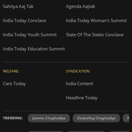
Sahitya Aaj Tak
Agenda Aajtak
India Today Conclave
India Today Woman's Summit
India Today Youth Summit
State Of The States Conclave
India Today Education Summit
WELFARE:
SYNDICATION:
Care Today
India Content
Headline Today
TRENDING:
Jammu Choghadiya
Darjeeling Choghadiya
Ra