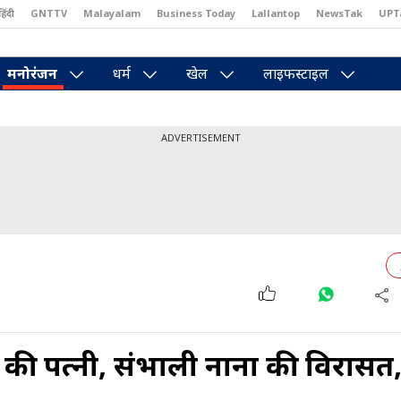
हिंदी
GNTTV
Malayalam
Business Today
Lallantop
NewsTak
UPT
east
Brides Today
Reader’s Digest
Astro Tak
Pakwan Gali
मनोरंजन
धर्म
खेल
लाइफस्टाइल
ADVERTISEMENT
्टार की पत्नी, संभाली नाना की विरासत