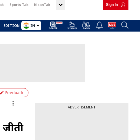
ak
Sports Tak
KisanTak
Sign In
IN
EDITION
Feedback
ADVERTISEMENT
, जीती