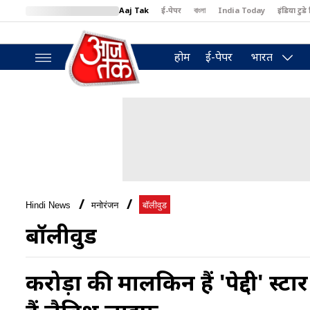
Aaj Tak
ई-पेपर
বাংলা
India Today
इंडिया टुडे 
MumbaiTak
BT Bazaar
Cosmopolitan
Harper's Bazaar
North
होम
ई-पेपर
भारत
Hindi News
मनोरंजन
बॉलीवुड
बॉलीवुड
करोड़ों की मालकिन हैं 'पेद्दी' स