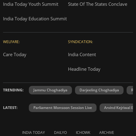
India Today Youth Summit
State Of The States Conclave
India Today Education Summit
WELFARE:
SYNDICATION:
Care Today
India Content
Headline Today
TRENDING:
Jammu Choghadiya
Darjeeling Choghadiya
Ra
LATEST:
Parliament Monsoon Session Live
Arvind Kejriwal E2
INDIA TODAY
DAILYO
ICHOWK
ARCHIVE