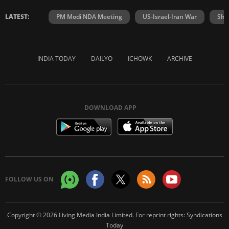
LATEST:
PM Modi NDA Meeting
US-Israel-Iran War
Shr
INDIA TODAY
DAILYO
ICHOWK
ARCHIVE
DOWNLOAD APP
FOLLOW US ON
Copyright © 2026 Living Media India Limited. For reprint rights:
Syndications
Today