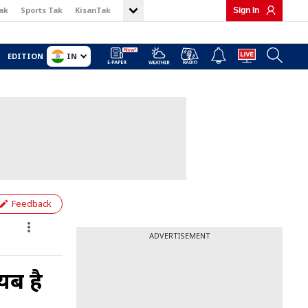
ak
Sports Tak
KisanTak
Sign In
IN
EDITION
Feedback
ADVERTISEMENT
ायब है