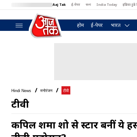
Aaj Tak
ई-पेपर
বাংলা
India Today
इंडिया टुडे 
MumbaiTak
BT Bazaar
Cosmopolitan
Harper's Bazaar
North
होम
ई-पेपर
भारत
Hindi News
मनोरंजन
टीवी
टीवी
कपिल शर्मा शो से स्टार बनीं ये हस