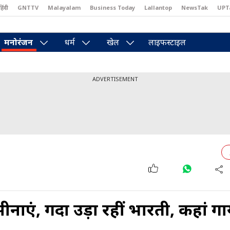
हिंदी
GNTTV
Malayalam
Business Today
Lallantop
NewsTak
UPT
east
Brides Today
Reader’s Digest
Astro Tak
Pakwan Gali
मनोरंजन
धर्म
खेल
लाइफस्टाइल
ADVERTISEMENT
ीनाएं, गर्दा उड़ा रहीं भारती, कहां ग