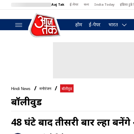
Aaj Tak
ई-पेपर
বাংলা
India Today
इंडिया टुडे 
MumbaiTak
BT Bazaar
Cosmopolitan
Harper's Bazaar
North
होम
ई-पेपर
भारत
Hindi News
मनोरंजन
बॉलीवुड
बॉलीवुड
48 घंटे बाद तीसरी बार दूल्हा बने