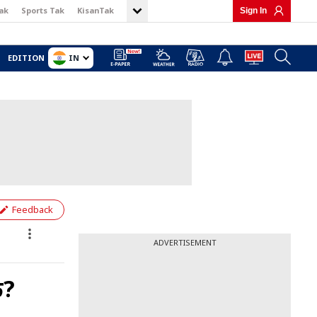
ak
Sports Tak
KisanTak
Sign In
IN
EDITION
Feedback
ADVERTISEMENT
क?