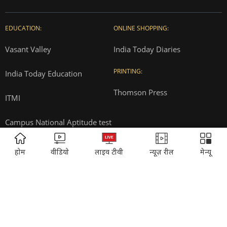
EDUCATION:
ONLINE SHOPPING:
Vasant Valley
India Today Diaries
PRINTING:
India Today Education
Thomson Press
ITMI
Campus National Aptitude test
ADVERTISEMENT
होम
वीडियो
लाइव टीवी
न्यूज़ रील
मेन्यू
SUBSCRIPTION:
Cosmopolitan
Reader's Digest
Music Today
Time